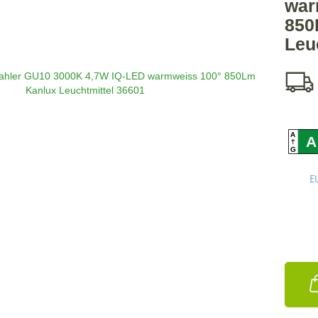
war
850
Leu
A
A
G
E