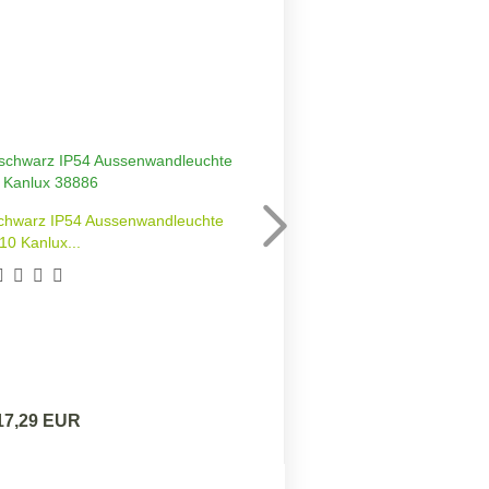
chwarz IP54 Aussenwandleuchte
Deckeneinbauleuc
0 Kanlux...
17,29 EUR