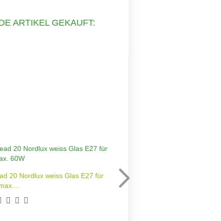
DE ARTIKEL GEKAUFT:
ad 20 Nordlux weiss Glas E27 für
LED Einbauleuchte
max....