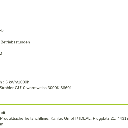
Hz
 Betriebsstunden
CM
h : 5 kWh/1000h
-Strahler GU10 warmweiss 3000K 36601
eit
roduktsicherheitsrichtlinie:
Kanlux GmbH / IDEAL, Flugplatz 21, 4431
om