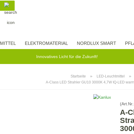
Suche...
Lieferland
E-Ma
MITTEL
ELEKTROMATERIAL
NORDLUX SMART
PFL
Pas
Innovatives Licht für die Zukunft!
»
»
Startseite
LED-Leuchtmittel
A-Class LED Strahler GU10 3000K 4,7W IQ-LED warm
Konto 
Passw
(Art.Nr.
A-C
Str
300