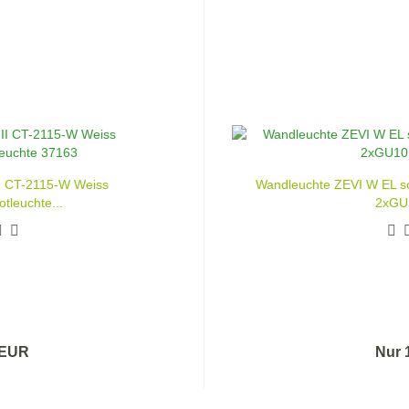
 CT-2115-W Weiss
Wandleuchte ZEVI W EL s
tleuchte...
2xGU1
 EUR
Nur 