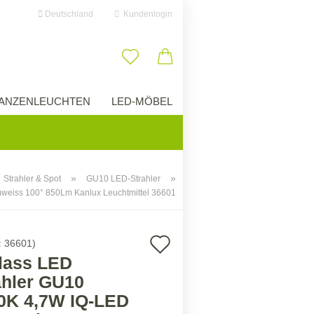
Deutschland
Kundenlogin
il
ANZENLEUCHTEN
LED-MÖBEL
ÜBER UNS
swort
»
»
Strahler & Spot
GU10 LED-Strahler
weiss 100° 850Lm Kanlux Leuchtmittel 36601
erstellen
ort vergessen?
Auf
:
36601
)
lass LED
den
ahler GU10
Merkzettel
0K 4,7W IQ-LED