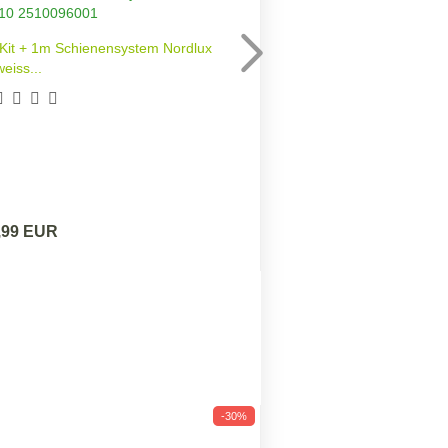
Kit + 1m Schienensystem Nordlux
Spotleuchte Jerome L
weiss...
,99 EUR
-30%