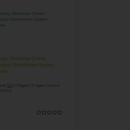
tasy Steckdose Creme
erputz Steckklemm-System
san
zeit:
1-5 Tagen
(Ausland
ichend)