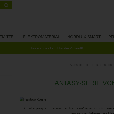
Suche...
Lieferland
E-Ma
TMITTEL
ELEKTROMATERIAL
NORDLUX SMART
PF
Pass
Innovatives Licht für die Zukunft!
»
Startseite
Elektromaterial
Konto 
FANTASY-SERIE VO
Passw
Schalterprogramme aus der Fantasy-Serie von Gunsan - 
und passende Rahmen sind hier