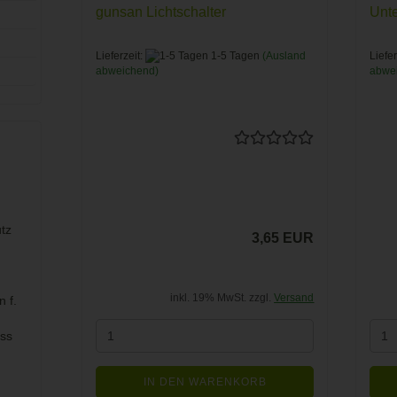
gunsan Lichtschalter
Unte
Lieferzeit:
1-5 Tagen
(Ausland
Liefer
abweichend)
abwe
tz
3,65 EUR
inkl. 19% MwSt. zzgl.
Versand
 f.
iss
IN DEN WARENKORB