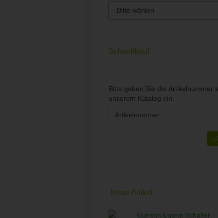
Schnellkauf
BITTE
Bitte geben Sie die Artikelnummer 
GEBEN
unserem Katalog ein.
SIE
DIE
ARTIKELNUMMER
AUS
L
UNSEREM
KATALOG
EIN.
Neue Artikel