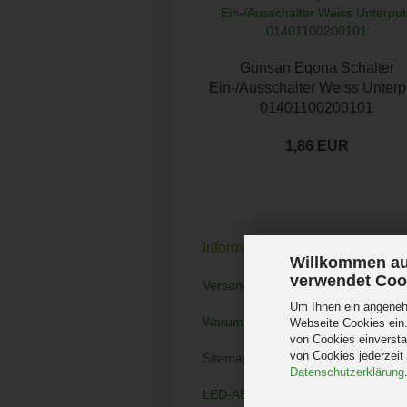
Gunsan Eqona Schalter
Ein-/Ausschalter Weiss Unterp
01401100200101
1,86 EUR
Informationen
Willkommen au
verwendet Coo
Versand- und Zahlungsbedingunge
Um Ihnen ein angenehm
Warum LED
Webseite Cookies ein.
von Cookies einversta
von Cookies jederzeit
Sitemap
Datenschutzerklärung
LED-ABC