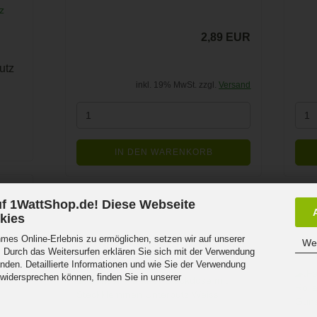
2,89 EUR
utz
inkl. 19% MwSt. zzgl.
Versand
IN DEN WARENKORB
f 1WattShop.de! Diese Webseite
kies
n
es Online-Erlebnis zu ermöglichen, setzen wir auf unserer
Wei
 Durch das Weitersurfen erklären Sie sich mit der Verwendung
nden. Detaillierte Informationen und wie Sie der Verwendung
 widersprechen können, finden Sie in unserer
.