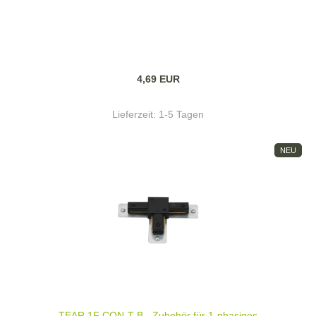
4,69 EUR
Lieferzeit:
1-5 Tagen
NEU
TEAR 1F CON-T B - Zubehör für 1-phasiges