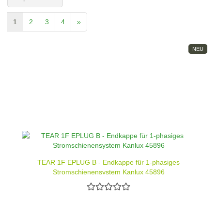
1
2
3
4
»
NEU
TEAR 1F EPLUG B - Endkappe für 1-phasiges
Stromschienensystem Kanlux 45896