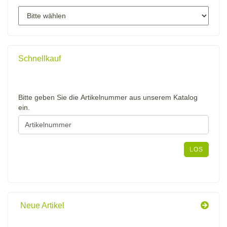
Schnellkauf
BITTE
Bitte geben Sie die Artikelnummer aus unserem Katalog
GEBEN
ein.
SIE
DIE
ARTIKELNUMMER
AUS
LOS
UNSEREM
KATALOG
EIN.
Neue Artikel