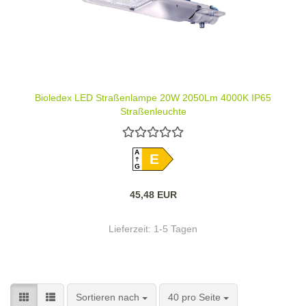
Bioledex LED Straßenlampe 20W 2050Lm 4000K IP65
Straßenleuchte
A
E
G
45,48 EUR
Lieferzeit:
1-5 Tagen
Sortieren nach
pro Seite
Sortieren nach
40 pro Seite