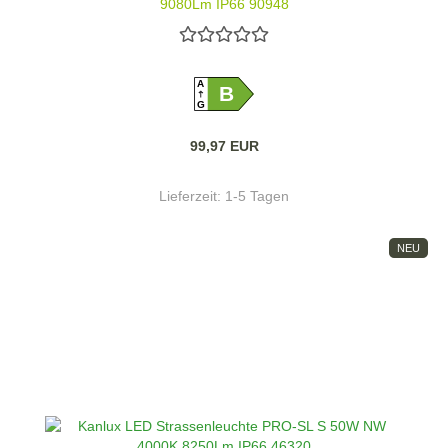
9080Lm IP66 90948
A
B
G
99,97 EUR
Lieferzeit:
1-5 Tagen
NEU