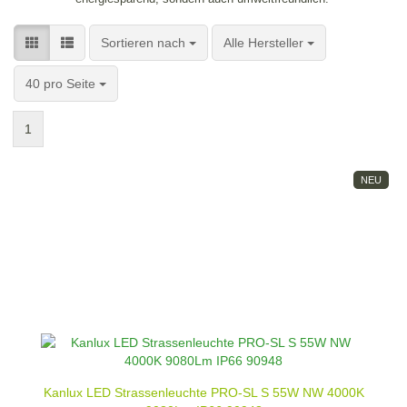
Sortieren nach
pro Seite
Sortieren nach
Alle Hersteller
pro Seite
40 pro Seite
1
NEU
Kanlux LED Strassenleuchte PRO-SL S 55W NW 4000K