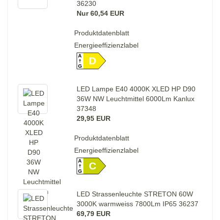
36230
Nur 60,54 EUR
Produktdatenblatt
Energieeffizienzlabel
A
D
G
LED Lampe E40 4000K XLED HP D90
36W NW Leuchtmittel 6000Lm Kanlux
37348
29,95 EUR
Produktdatenblatt
Energieeffizienzlabel
A
C
G
LED Strassenleuchte STRETON 60W
3000K warmweiss 7800Lm IP65 36237
69,79 EUR