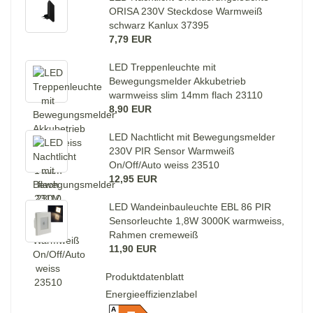
ORISA 230V Steckdose Warmweiß
schwarz Kanlux 37395
7,79 EUR
LED Treppenleuchte mit
Bewegungsmelder Akkubetrieb
warmweiss slim 14mm flach 23110
8,90 EUR
LED Nachtlicht mit Bewegungsmelder
230V PIR Sensor Warmweiß
On/Off/Auto weiss 23510
12,95 EUR
LED Wandeinbauleuchte EBL 86 PIR
Sensorleuchte 1,8W 3000K warmweiss,
Rahmen cremeweiß
11,90 EUR
Produktdatenblatt
Energieeffizienzlabel
A