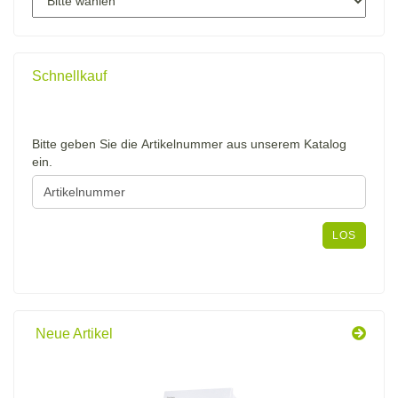
Schnellkauf
BITTE
Bitte geben Sie die Artikelnummer aus unserem Katalog
GEBEN
ein.
SIE
DIE
ARTIKELNUMMER
AUS
LOS
UNSEREM
KATALOG
EIN.
Neue Artikel