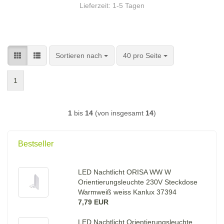
Lieferzeit:
1-5 Tagen
Sortieren nach
pro Seite
Sortieren nach
40 pro Seite
1
1
bis
14
(von insgesamt
14
)
Bestseller
LED Nachtlicht ORISA WW W
Orientierungsleuchte 230V Steckdose
Warmweiß weiss Kanlux 37394
7,79 EUR
LED Nachtlicht Orientierungsleuchte