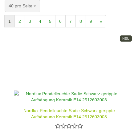
pro Seite
40 pro Seite
1
2
3
4
5
6
7
8
9
»
NEU
Nordlux Pendelleuchte Sadie Schwarz gerippte
Aufhängung Keramik E14 2512603003