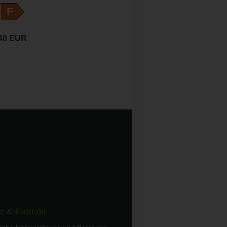
F
,48 EUR
e & Kontakt