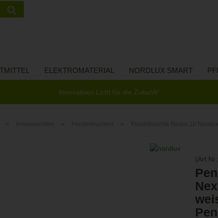
Suche...
Lieferland
E-Ma
TMITTEL
ELEKTROMATERIAL
NORDLUX SMART
PF
Pass
Innovatives Licht für die Zukunft!
»
»
»
Innenleuchten
Pendelleuchten
Pendelleuchte Nexus 10 Nordlu
Konto 
(Art.Nr.
Passw
Pen
Nex
wei
Pen