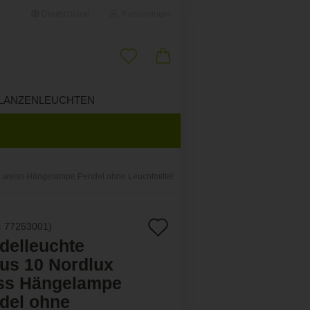
Deutschland
Kundenlogin
il
LANZENLEUCHTEN
ÜBER UNS
wort
x weiss Hängelampe Pendel ohne Leuchtmittel
erstellen
Auf
:
77253001
)
ort vergessen?
delleuchte
den
us 10 Nordlux
Merkzettel
ss Hängelampe
del ohne