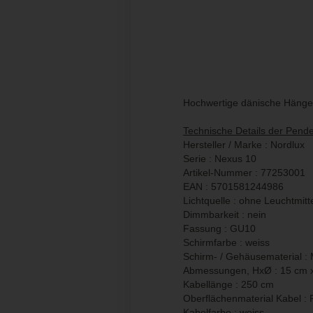
Hochwertige dänische Hänge
Technische Details der Pende
Hersteller / Marke : Nordlux
Serie : Nexus 10
Artikel-Nummer : 77253001
EAN : 5701581244986
Lichtquelle : ohne Leuchtmitt
Dimmbarkeit : nein
Fassung : GU10
Schirmfarbe : weiss
Schirm- / Gehäusematerial : 
Abmessungen, HxØ : 15 cm x
Kabellänge : 250 cm
Oberflächenmaterial Kabel : P
Kabelfarbe : weiss