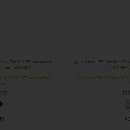
0K 4,7W IQ-LED warmweiss
A-Class LED Strahler GU10
m...
A
G
UR
4