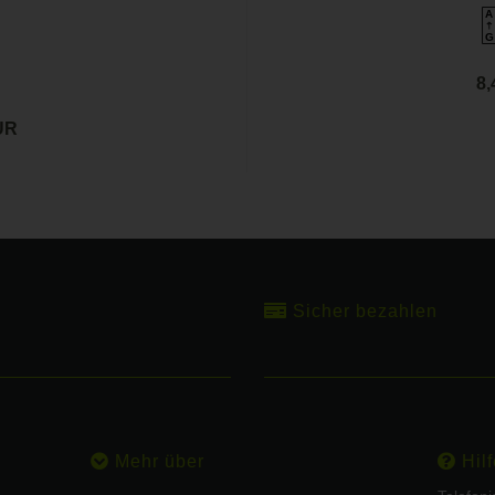
A
G
8
UR
Sicher bezahlen
Mehr über
Hilf