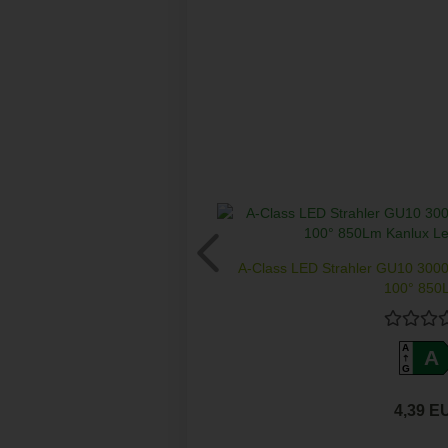
A-Class LED Strahler GU10 300
100° 850L
A
A
G
4,39 E