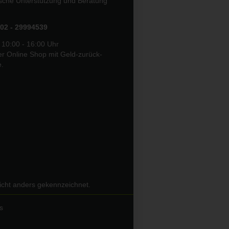
ische Unterstützung und Beratung
02 - 29994539
 10:00 - 16:00 Uhr
er Online Shop mit Geld-zurück-
e.
icht anders gekennzeichnet.
s