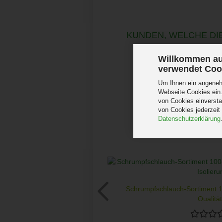
KUNDEN, WELCHE DIE
Willkommen au
verwendet Coo
Um Ihnen ein angenehm
Webseite Cookies ein.
von Cookies einversta
von Cookies jederzeit
Datenschutzerklärung
Schrumpfschlauch-Sortiment 10
Qualität