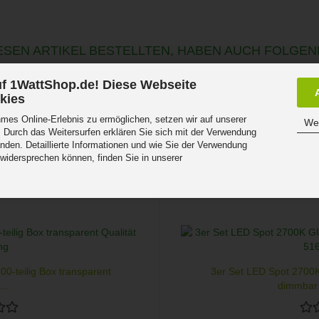
SEN ARTIKEL BESTELLTEN, HABEN AUCH FOLGEN
f 1WattShop.de! Diese Webseite
kies
es Online-Erlebnis zu ermöglichen, setzen wir auf unserer
Wei
 Durch das Weitersurfen erklären Sie sich mit der Verwendung
nden. Detaillierte Informationen und wie Sie der Verwendung
 widersprechen können, finden Sie in unserer
.
0-teilig Box transparent
3er Set LED Spot 2700
...
dimmbar 