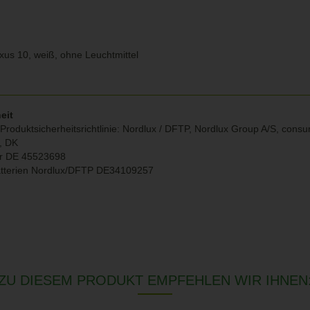
xus 10, weiß, ohne Leuchtmittel
eit
Produktsicherheitsrichtlinie: Nordlux / DFTP, Nordlux Group A/S, con
g, DK
r DE 45523698
atterien Nordlux/DFTP DE34109257
ZU DIESEM PRODUKT EMPFEHLEN WIR IHNEN