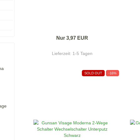
Nur 3,97 EUR
Lieferzeit:
1-5 Tagen
na
SOLD OUT
-16%
age