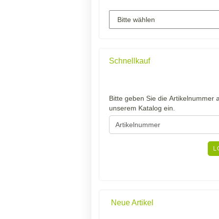
Schnellkauf
BITTE
Bitte geben Sie die Artikelnummer 
GEBEN
unserem Katalog ein.
SIE
DIE
ARTIKELNUMMER
AUS
L
UNSEREM
KATALOG
EIN.
Neue Artikel