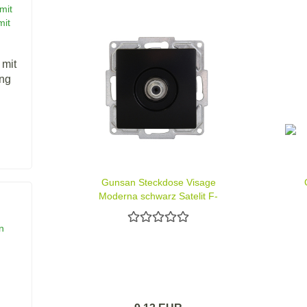
 mit
ung
Gunsan Steckdose Visage
Moderna schwarz Satelit F-
Stecker
n