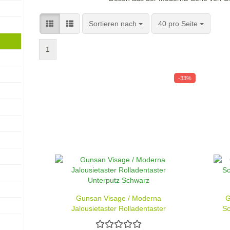
Sortieren nach
pro Seite
Sortieren nach
40 pro Seite
1
-33%
Gunsan Visage / Moderna
G
Jalousietaster Rolladentaster
Sc
Unterputz Schwarz