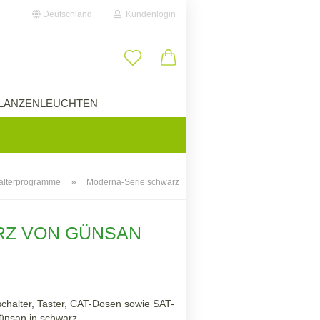
Deutschland
Kundenlogin
il
LANZENLEUCHTEN
ÜBER UNS
wort
»
alterprogramme
Moderna-Serie schwarz
erstellen
RZ VON GÜNSAN
ort vergessen?
chalter, Taster, CAT-Dosen sowie SAT-
ünsan in schwarz.