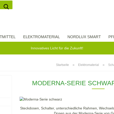
Suche...
Lieferland
E-Ma
TMITTEL
ELEKTROMATERIAL
NORDLUX SMART
PF
Pass
Innovatives Licht für die Zukunft!
»
»
Startseite
Elektromaterial
Sch
Konto 
MODERNA-SERIE SCHWA
Passw
Steckdosen, Schalter, unterschiedliche Rahmen, Wechsels
Dosen aus der Moderna-Serie von G