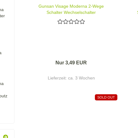
Gunsan Visage Moderna 2-Wege
na
Schalter Wechselschalter
ter
Unterputz Schwarz
a
Nur 3,49 EUR
Lieferzeit:
ca. 3 Wochen
na
putz
SOLD OUT