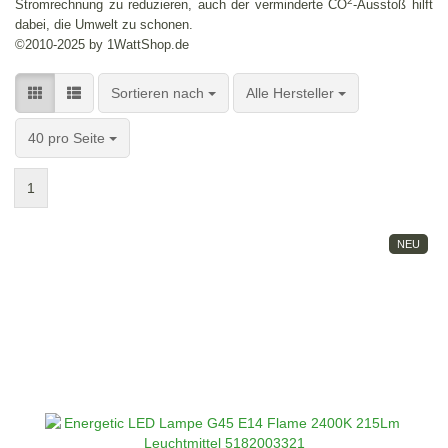
2
Stromrechnung zu reduzieren, auch der verminderte CO
-Ausstoß hilft
dabei, die Umwelt zu schonen.
©2010-2025 by 1WattShop.de
Sortieren nach
pro Seite
Sortieren nach
Alle Hersteller
pro Seite
40 pro Seite
1
NEU