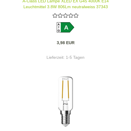
A-Class LED Lampe XLED EX G45 4000K E14
Leuchtmittel 3,8W 806Lm neutralweiss 37343
A
A
G
3,98 EUR
Lieferzeit:
1-5 Tagen