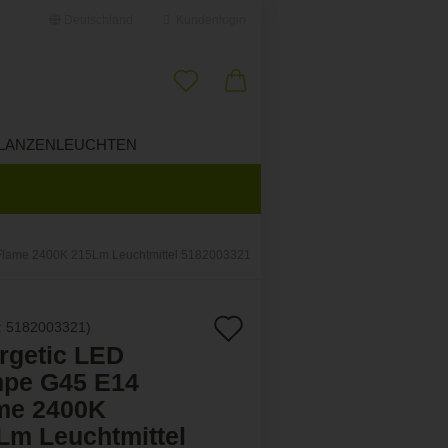
Deutschland
Kundenlogin
il
LANZENLEUCHTEN
ÜBER UNS
swort
Flame 2400K 215Lm Leuchtmittel 5182003321
erstellen
Auf
:
5182003321
)
ort vergessen?
rgetic LED
den
pe G45 E14
Merkzettel
me 2400K
Lm Leuchtmittel