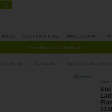
Suche...
Lieferland
E-Ma
TMITTEL
ELEKTROMATERIAL
NORDLUX SMART
PF
Pas
Innovatives Licht für die Zukunft!
»
»
Kerzen & Birnenform
E14 LED-Birnen
Energetic LED Lampe G45 E14 
Konto 
(Art.Nr.
Passw
Ene
Lam
Fla
215