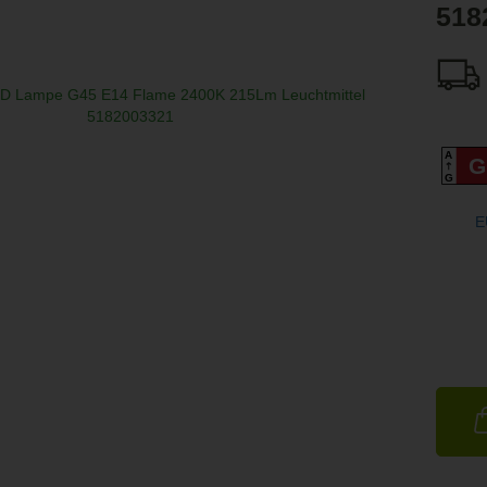
518
A
G
G
E