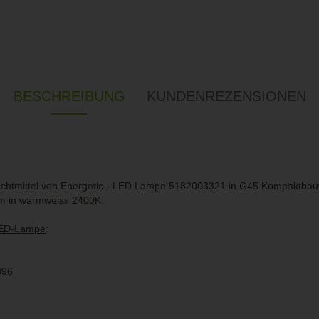
BESCHREIBUNG
KUNDENREZENSIONEN
htmittel von Energetic - LED Lampe 5182003321 in G45 Kompaktba
om in warmweiss 2400K.
 LED-Lampe
:
896