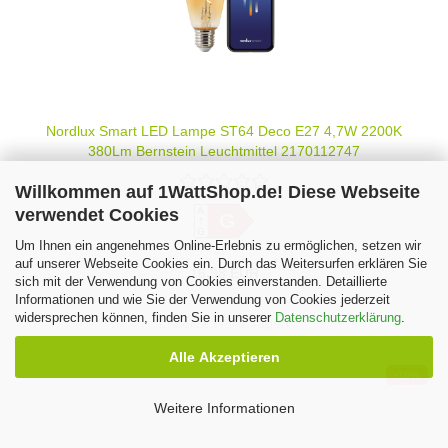
Nordlux Smart LED Lampe ST64 Deco E27 4,7W 2200K
380Lm Bernstein Leuchtmittel 2170112747
Willkommen auf 1WattShop.de! Diese Webseite
verwendet Cookies
A
G
G
Um Ihnen ein angenehmes Online-Erlebnis zu ermöglichen, setzen wir
auf unserer Webseite Cookies ein. Durch das Weitersurfen erklären Sie
16,98 EUR
sich mit der Verwendung von Cookies einverstanden. Detaillierte
Informationen und wie Sie der Verwendung von Cookies jederzeit
widersprechen können, finden Sie in unserer
Datenschutzerklärung
.
Lieferzeit:
1-5 Tagen
Alle Akzeptieren
-16%
Weitere Informationen