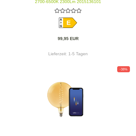
2700-6500K 2300Lm 2015136101
A
E
G
99,95 EUR
Lieferzeit:
1-5 Tagen
-38%