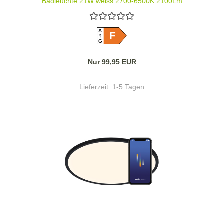
Badleuchte 21W weiss 2700-6500K 2100Lm
2110806101
A
F
G
Nur 99,95 EUR
Lieferzeit:
1-5 Tagen