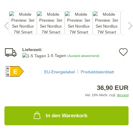
Lieferzeit:
A
1-5 Tagen
(Ausland abweichend)
d
A
E
M
EU-Energielabel
Produktdatenblatt
G
36,90 EUR
inkl. 19% MwSt. zzgl.
Versand
In den Warenkorb