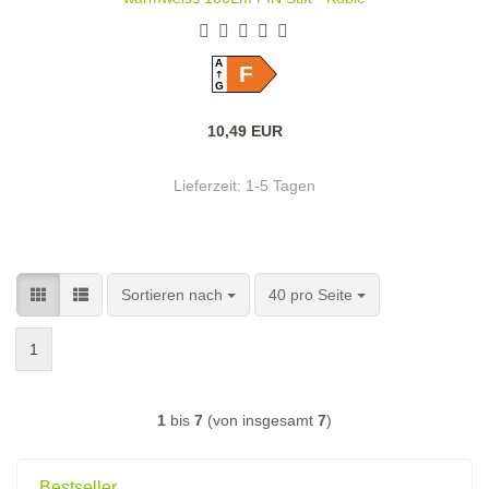
A
F
G
10,49 EUR
Lieferzeit:
1-5 Tagen
Sortieren nach
pro Seite
Sortieren nach
40 pro Seite
1
1
bis
7
(von insgesamt
7
)
Bestseller