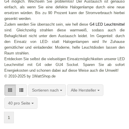
G4 möglich. Wechseln Sie problemlos! Der Austausch ist genauso
einfach, als wenn Sie eine defekte Halogenlampe durch eine neue
ersetzen würden. Bis zu 90 Prozent kann der Stromverbrauch hierbei
gesenkt werden.
Zudem werden Sie überrascht sein, wie hell diese
G4 LED Leuchtmittel
sind. Gleichzeitig strahlen diese warmweiß, sodass auch die
Behaglichkeit nicht unter dem Austausch leidet. Im Gegenteil: durch
den Einsatz von LED- statt Halogenlampen wird Ihr Zuhause
gemütlicher und einladender. Moderne, helle Leuchtdioden lassen den
Raum strahlen.
Entdecken Sie selbst die vielseitigen Einsatzmöglichkeiten unserer LED
Leuchmittel mit G4 oder GU4 Sockel. Sparen Sie ab sofort
Energiekosten und schonen dabei auf diese Weise auch die Umwelt!
© 2010-2025 by 1WattShop.de
Sortieren nach
pro Seite
Sortieren nach
Alle Hersteller
pro Seite
40 pro Seite
1