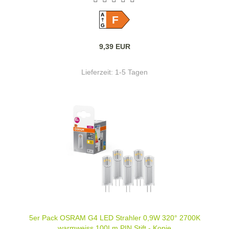
A
F
G
9,39 EUR
Lieferzeit:
1-5 Tagen
5er Pack OSRAM G4 LED Strahler 0,9W 320° 2700K
warmweiss 100Lm PIN Stift - Kopie