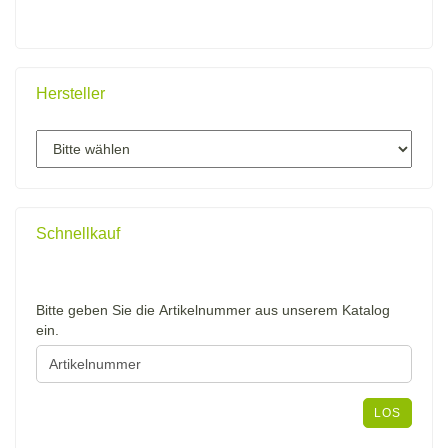
Hersteller
Schnellkauf
BITTE
Bitte geben Sie die Artikelnummer aus unserem Katalog
GEBEN
ein.
SIE
DIE
ARTIKELNUMMER
AUS
LOS
UNSEREM