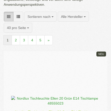
Anwendungsperspektiven.
Sortieren nach
pro Seite
Sortieren nach
Alle Hersteller
pro Seite
40 pro Seite
1
2
3
4
5
»
NEU