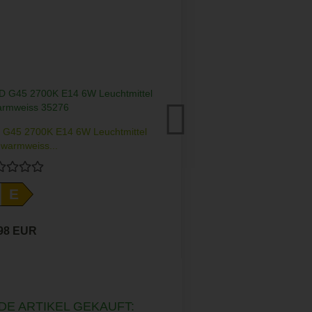
G45 2700K E14 6W Leuchtmittel
A-Class LED Lampe 
warmweiss...
E
,98 EUR
DE ARTIKEL GEKAUFT: