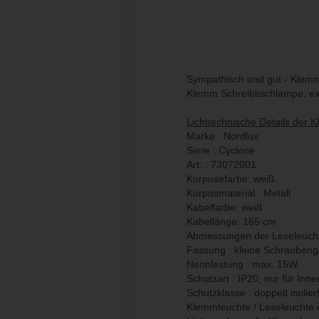
Sympathisch und gut - Klemm
Klemm Schreibtischlampe, exc
Lichttechnische Details der 
Marke : Nordlux
Serie : Cyclone
Art. : 73072001
Korpusefarbe: weiß
Korpusmaterial : Metall
Kabelfarbe: weiß
Kabellänge: 165 cm
Abmessungen der Leseleuch
Fassung : kleine Schraubeng
Nennlestung : max. 15W
Schutzart : IP20, nur für Inn
Schutzklasse : doppelt isolier
Klemmleuchte / Leseleuchte inc