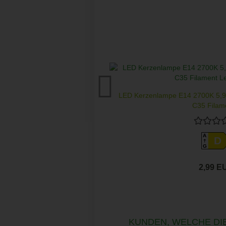
LED Kerzenlampe E14 2700K 5,
C35 Filame
A
D
G
2,99 E
KUNDEN, WELCHE DIE