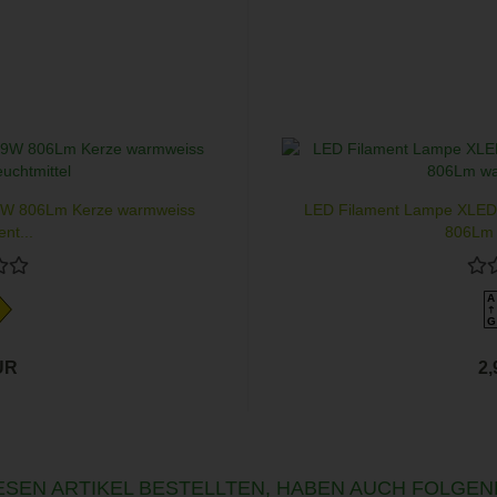
9W 806Lm Kerze warmweiss
LED Filament Lampe XLED 
nt...
806Lm 
A
G
UR
2
SEN ARTIKEL BESTELLTEN, HABEN AUCH FOLGEN