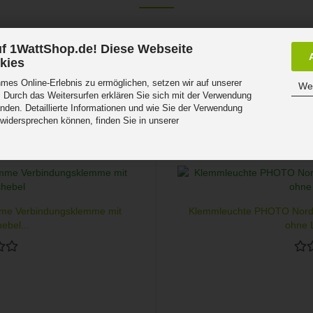
f 1WattShop.de! Diese Webseite
kies
es Online-Erlebnis zu ermöglichen, setzen wir auf unserer
Wei
 Durch das Weitersurfen erklären Sie sich mit der Verwendung
nden. Detaillierte Informationen und wie Sie der Verwendung
 widersprechen können, finden Sie in unserer
.
mme Verbindungsklemme mit
Klemmleuchte PHOTO Nordl
ebel...
ohne L