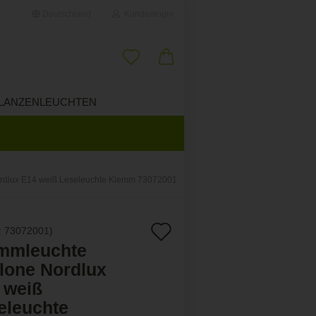
Deutschland
Kundenlogin
il
LANZENLEUCHTEN
ÜBER UNS
wort
rdlux E14 weiß Leseleuchte Klemm 73072001
erstellen
Auf
:
73072001
)
ort vergessen?
mmleuchte
den
lone Nordlux
Merkzettel
 weiß
eleuchte