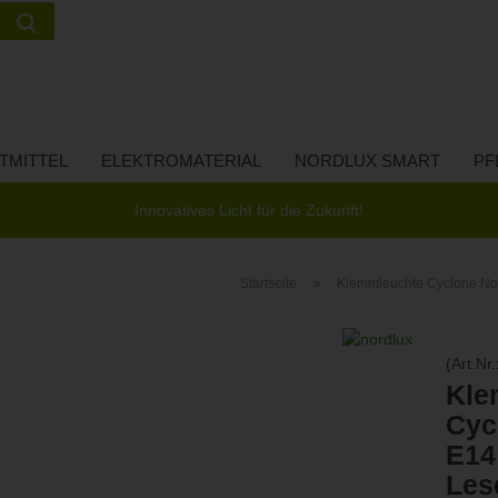
Suche...
Lieferland
E-Ma
TMITTEL
ELEKTROMATERIAL
NORDLUX SMART
PF
Pass
Innovatives Licht für die Zukunft!
»
Startseite
Klemmleuchte Cyclone No
Konto 
(Art.Nr.
Passw
Kle
Cyc
E14
Les