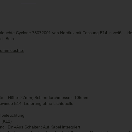
leuchte Cyclone 73072001 von Nordlux mit Fassung E14 in weiß - idea
l. Bulb.
Klemmleuchte:
te : Höhe: 27mm, Schirmdurchmesser: 105mm
ewinde E14, Lieferung ohne Lichtquelle
enbeleuchtung
t (KL2)
l. Ein-/Aus Schalter : Auf Kabel intergriert