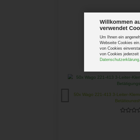
Willkommen au
verwendet Coo
Um Ihnen ein angenehm
Webseite Cookies ein.
von Cookies einversta
von Cookies jederzeit
Datenschutzerklärung
50x Wago 221-413 3-Leiter-Kle
Betätigungsh