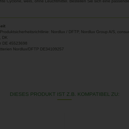
te Cyclone, weiß, ohne Leuchtmittel. Bestellen Sie sich eine passend
eit
Produktsicherheitsrichtlinie: Nordlux / DFTP, Nordlux Group A/S, con
g, DK
r DE 45523698
atterien Nordlux/DFTP DE34109257
DIESES PRODUKT IST Z.B. KOMPATIBEL ZU: