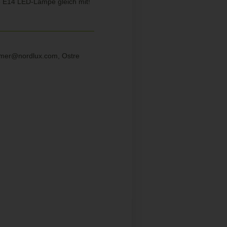
e E14 LED-Lampe gleich mit!
sumer@nordlux.com, Ostre