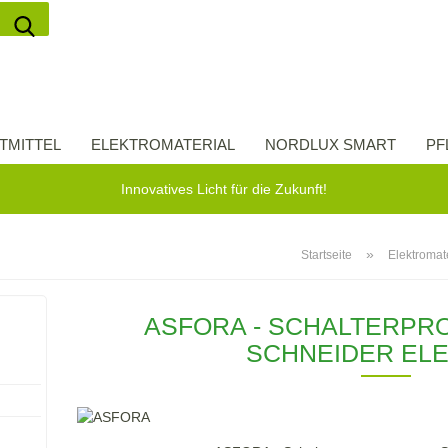
Suche...
Lieferland
E-Ma
TMITTEL
ELEKTROMATERIAL
NORDLUX SMART
PF
Pas
Innovatives Licht für die Zukunft!
»
Startseite
Elektromat
Konto 
ASFORA - SCHALTERP
Passw
SCHNEIDER ELE