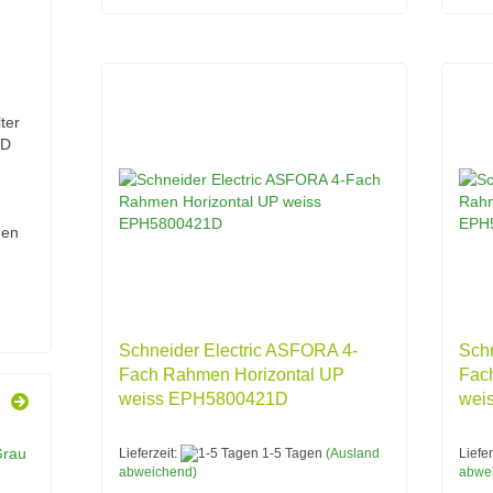
ter
1D
men
Schneider Electric ASFORA 4-
Schn
Fach Rahmen Horizontal UP
Fac
weiss EPH5800421D
wei
Lieferzeit:
1-5 Tagen
(Ausland
Liefer
abweichend)
abwe