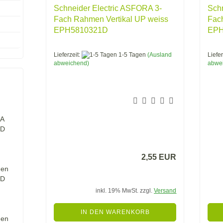
Schneider Electric ASFORA 3-
Schn
Fach Rahmen Vertikal UP weiss
Fac
EPH5810321D
EPH
Lieferzeit:
1-5 Tagen
(Ausland
Liefer
abweichend)
abwe
6A
1D
2,55 EUR
men
1D
inkl. 19% MwSt. zzgl.
Versand
IN DEN WARENKORB
men