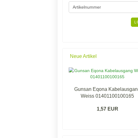
SIE
DIE
ARTIKELNUMMER
AUS
L
UNSEREM
KATALOG
EIN.
Neue Artikel
Gunsan Eqona Kabelausgan
Weiss 01401100100165
1,57 EUR