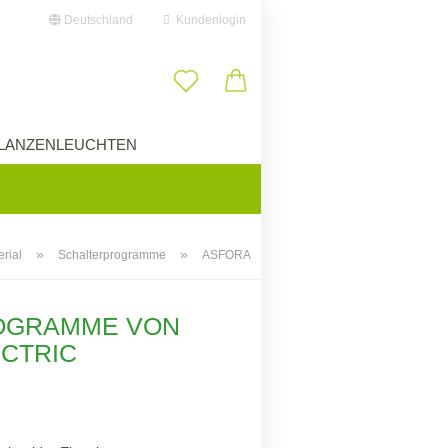
Deutschland
Kundenlogin
il
LANZENLEUCHTEN
ÜBER UNS
swort
»
»
erial
Schalterprogramme
ASFORA
erstellen
ROGRAMME VON
ort vergessen?
CTRIC