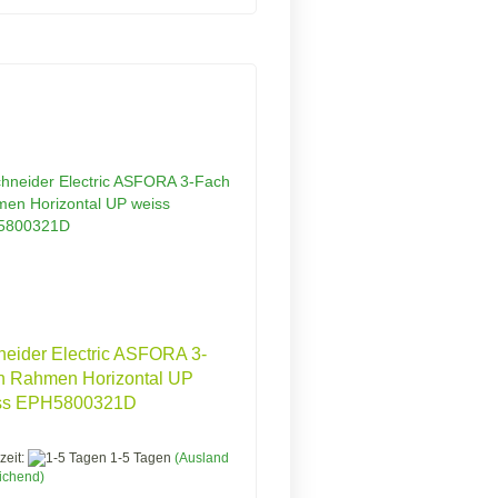
eider Electric ASFORA 3-
h Rahmen Horizontal UP
ss EPH5800321D
zeit:
1-5 Tagen
(Ausland
ichend)