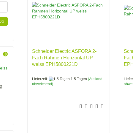
OS
Schneider Electric ASFORA 2-
Schn
Fach Rahmen Horizontal UP
Fac
weiss EPH5800221D
EPH
Lieferzeit:
1-5 Tagen
(Ausland
Liefer
abweichend)
abwe
g