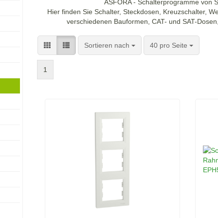
ASFORA - Schalterprogramme von Sch
Hier finden Sie Schalter, Steckdosen, Kreuzschalter, 
verschiedenen Bauformen, CAT- und SAT-Dosen, 
Sortieren nach
pro Seite
Sortieren nach
40 pro Seite
1