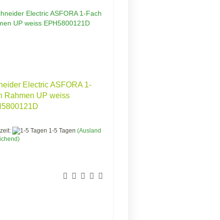
eider Electric ASFORA 1-
h Rahmen UP weiss
5800121D
zeit:
1-5 Tagen
(Ausland
ichend)