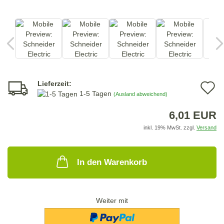
Lieferzeit:
A
1-5 Tagen
(Ausland abweichend)
d
6,01 EUR
M
inkl. 19% MwSt. zzgl.
Versand
In den Warenkorb
Weiter mit