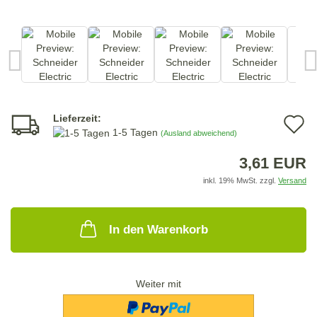
Lieferzeit:
A
1-5 Tagen
(Ausland abweichend)
d
3,61 EUR
M
inkl. 19% MwSt. zzgl.
Versand
In den Warenkorb
Weiter mit