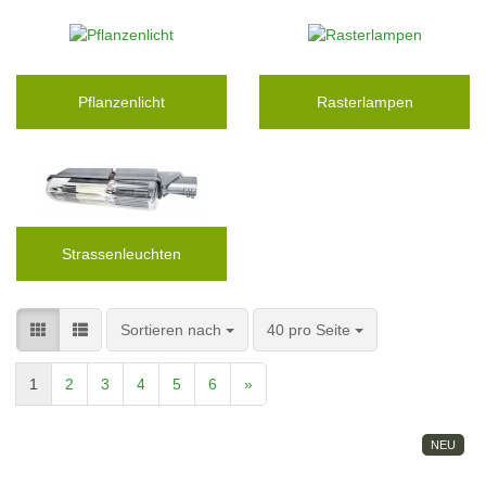
Pflanzenlicht
Rasterlampen
Strassenleuchten
Sortieren nach
pro Seite
Sortieren nach
40 pro Seite
1
2
3
4
5
6
»
NEU