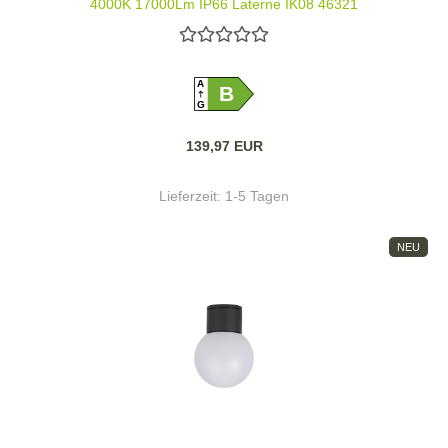
4000K 17000Lm IP66 Laterne IK08 46321
A
B
G
139,97 EUR
Lieferzeit:
1-5 Tagen
NEU