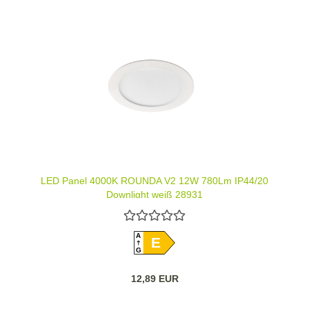
LED Panel 4000K ROUNDA V2 12W 780Lm IP44/20
Downlight weiß 28931
A
E
G
12,89 EUR