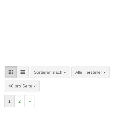
Sortieren nach
pro Seite
Sortieren nach
Alle Hersteller
pro Seite
40 pro Seite
1
2
»