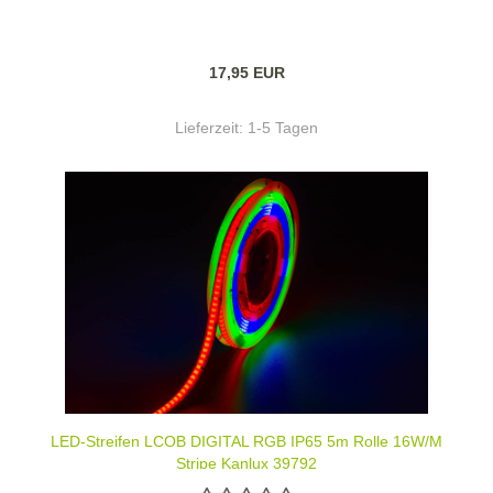
17,95 EUR
Lieferzeit:
1-5 Tagen
LED-Streifen LCOB DIGITAL RGB IP65 5m Rolle 16W/M
Stripe Kanlux 39792