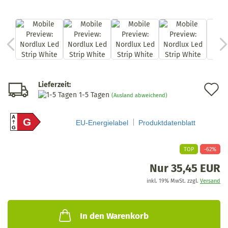
Lieferzeit:
A
1-5 Tagen
(Ausland abweichend)
d
A
G
M
EU-Energielabel
Produktdatenblatt
G
TOP
-62%
Nur 35,45 EUR
inkl. 19% MwSt. zzgl.
Versand
In den Warenkorb