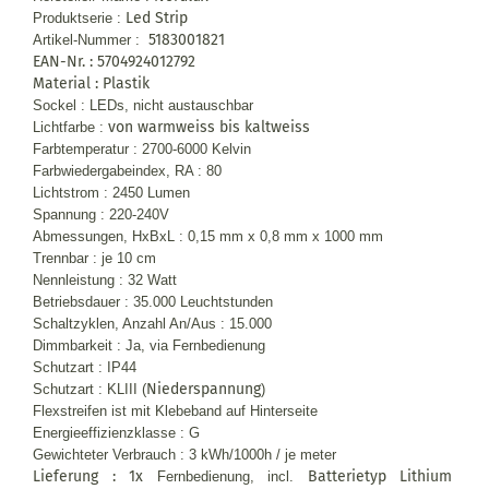
Led Strip
Produktserie :
5183001821
Artikel-Nummer :
EAN-Nr. : 5704924012792
Material : Plastik
Sockel : LEDs, nicht austauschbar
von warmweiss bis kaltweiss
Lichtfarbe :
Farbtemperatur : 2700-6000 Kelvin
Farbwiedergabeindex, RA : 80
Lichtstrom : 2450 Lumen
Spannung : 220-240V
Abmessungen, HxBxL : 0,15 mm x 0,8 mm x 1000 mm
Trennbar : je 10 cm
Nennleistung : 32 Watt
Betriebsdauer : 35.000 Leuchtstunden
Schaltzyklen, Anzahl An/Aus : 15.000
Dimmbarkeit : Ja, via Fernbedienung
Schutzart : IP44
Niederspannung
Schutzart : KLIII (
)
Flexstreifen ist mit Klebeband auf Hinterseite
Energieeffizienzklasse : G
Gewichteter Verbrauch : 3 kWh/1000h / je meter
Lieferung : 1x
Batterietyp Lithium
Fernbedienung, incl.