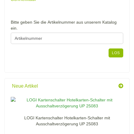
BITTE
Bitte geben Sie die Artikelnummer aus unserem Katalog
GEBEN
ein.
SIE
DIE
ARTIKELNUMMER
AUS
LOS
UNSEREM
KATALOG
EIN.
Neue Artikel
LOGI Kartenschalter Hotelkarten-Schalter mit
Ausschaltverzögerung UP 25083