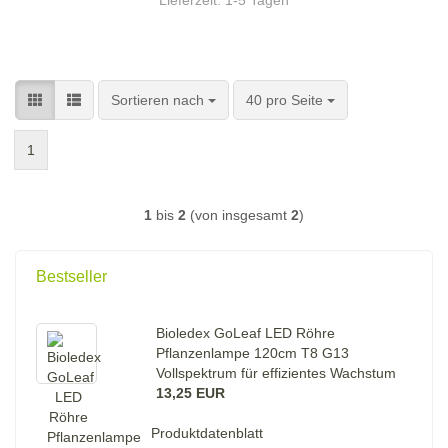
Sortieren nach
pro Seite
Sortieren nach
40 pro Seite
1
1
bis
2
(von insgesamt
2
)
Bestseller
Bioledex GoLeaf LED Röhre
Pflanzenlampe 120cm T8 G13
Vollspektrum für effizientes Wachstum
13,25 EUR
Produktdatenblatt