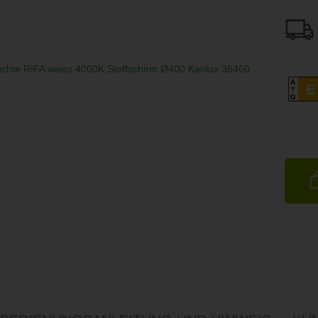
A
E
G