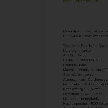
BESCHREIBUNG
Dekorative, runde und spars
Nr. 36460 in Farbe Weiss str
Technische Details der Deck
Hersteller : Kanlux
Art.-Nr. : 36460
EAN-Nr. : 5905339364609
Bauform : rund
Material : Metall / Kunststoff 
Schirmfarbe : weiss
Abmessungen : Durchmesse
Lichtquelle : SMD Leuchtdio
Nennleistung : 17,5 Watt
Lichtstrom : 1500 Lumen
Lichtfarbe : neutralweiß
Farbtemperatur : 4000 Kelvin