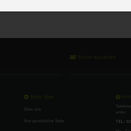
.
Sicher bezahlen
Mehr über
Hilf
Telefon
Über uns
unter:
Ihre persönliche Seite
TEL: 02
Mo - Fr: