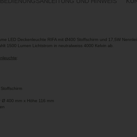
BEDIENUNGSANLEITUNG UND HINWEIS
KU
ame LED Deckenleuchte RIFA mit Ø400 Stoffschirm und 17,5W Nennleist
ahlt 1500 Lumen Lichtstrom in neutralweiss 4000 Kelvin ab.
enleuchte
:
/ Stoffschirm
r Ø 400 mm x Höhe 116 mm
den