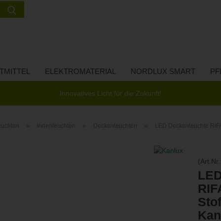
Suche...
Lieferland
E-Ma
TMITTEL
ELEKTROMATERIAL
NORDLUX SMART
PF
Pass
Innovatives Licht für die Zukunft!
»
»
»
euchten
Innenleuchten
Deckenleuchten
LED Deckenleuchte RIFA
Konto 
(Art.Nr.
Passw
LED
RIF
Sto
Kan