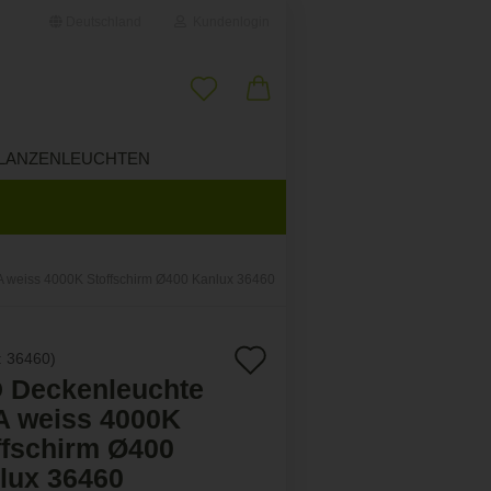
Deutschland
Kundenlogin
il
LANZENLEUCHTEN
ÜBER UNS
wort
 weiss 4000K Stoffschirm Ø400 Kanlux 36460
erstellen
Auf
:
36460
)
ort vergessen?
 Deckenleuchte
den
A weiss 4000K
Merkzettel
ffschirm Ø400
lux 36460