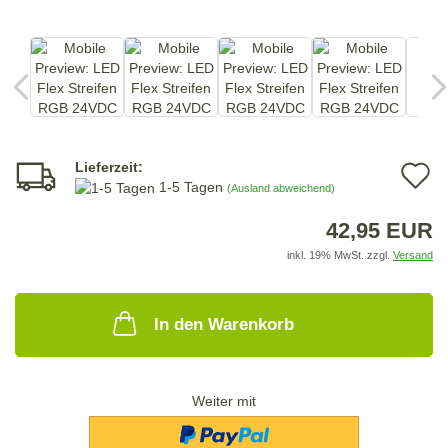
Lieferzeit:
A
1-5 Tagen
(Ausland abweichend)
d
42,95 EUR
M
inkl. 19% MwSt. zzgl.
Versand
In den Warenkorb
Weiter mit