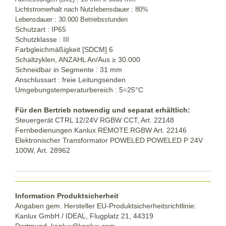
Lichtstromerhalt nach Nutzlebensdauer : 80%
Lebensdauer : 30.000 Betriebsstunden
Schutzart : IP65
Schutzklasse : III
Farbgleichmäßigkeit [SDCM] 6
Schaltzyklen, ANZAHL An/Aus ≥ 30.000
Schneidbar in Segmente : 31 mm
Anschlussart : freie Leitungsenden
Umgebungstemperaturbereich : 5÷25°C
Für den Bertrieb notwendig und separat erhältlich:
Steuergerät CTRL 12/24V RGBW CCT, Art. 22148
Fernbedienungen Kanlux REMOTE RGBW Art. 22146
Elektronischer Transformator POWELED POWELED P 24V
100W, Art. 28962
Information Produktsicherheit
Angaben gem. Hersteller EU-Produktsicherheitsrichtlinie:
Kanlux GmbH / IDEAL, Flugplatz 21, 44319
Dortmund,
kanlux@kanlux.com