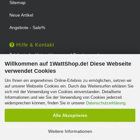
Sitemap
Neue Artikel
Angebote - Sale%
Hilfe & Kontakt
Telefonische Unterstützung und Beratung unter:
Willkommen auf 1WattShop.de! Diese Webseite
TEL: 0202 - 29994539
verwendet Cookies
Mo - Fr: 10:00 - 16:00 Uhr
Um Ihnen ein angenehmes Online-Erlebnis zu ermöglichen, setzen wir
Geprüfter Online Shop mit Geld-zurück-Garantie.
auf unserer Webseite Cookies ein. Durch das Weitersurfen erklären Sie
sich mit der Verwendung von Cookies einverstanden. Detaillierte
Informationen und wie Sie der Verwendung von Cookies jederzeit
Alle Preise verstehen sich inklusive der gesetzlichen
widersprechen können, finden Sie in unserer
Datenschutzerklärung
.
Mehrwertsteuer, zzgl.
Versandkosten
soweit nicht anders
gekennzeichnet.
Alle Akzeptieren
Shopping Cart Solution
by Gambio.com © 2026 Gambio Themes
Weitere Informationen
Xycons
Cookie Einstellungen