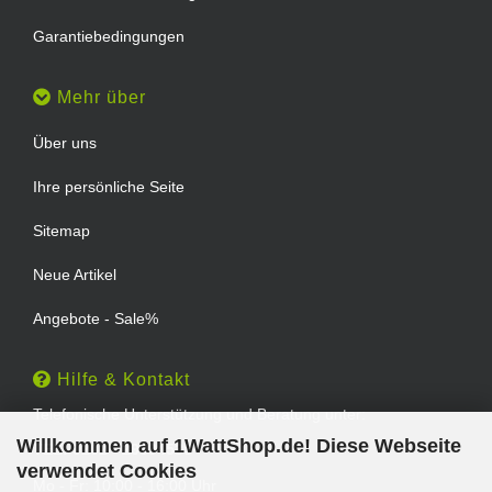
Garantiebedingungen
Mehr über
Über uns
Ihre persönliche Seite
Sitemap
Neue Artikel
Angebote - Sale%
Hilfe & Kontakt
Telefonische Unterstützung und Beratung unter:
Willkommen auf 1WattShop.de! Diese Webseite
TEL: 0202 - 29994539
verwendet Cookies
Mo - Fr: 10:00 - 16:00 Uhr