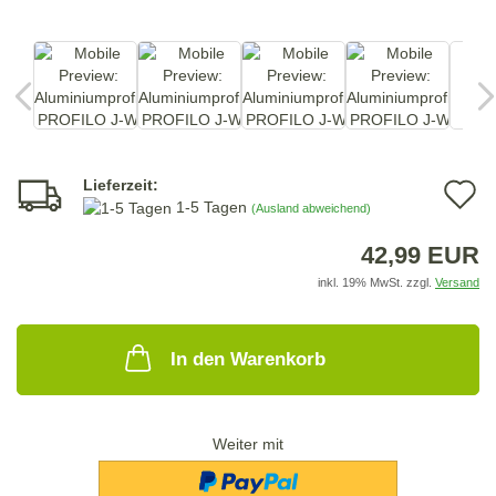
Lieferzeit:
A
1-5 Tagen
(Ausland abweichend)
d
42,99 EUR
M
inkl. 19% MwSt. zzgl.
Versand
In den Warenkorb
Weiter mit