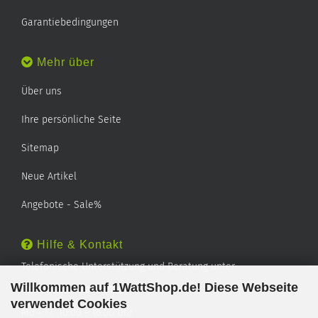
Garantiebedingungen
Mehr über
Über uns
Ihre persönliche Seite
Sitemap
Neue Artikel
Angebote - Sale%
Hilfe & Kontakt
Telefonische Unterstützung und Beratung unter:
Willkommen auf 1WattShop.de! Diese Webseite
TEL: 0202 - 29994539
verwendet Cookies
Mo - Fr: 10:00 - 16:00 Uhr