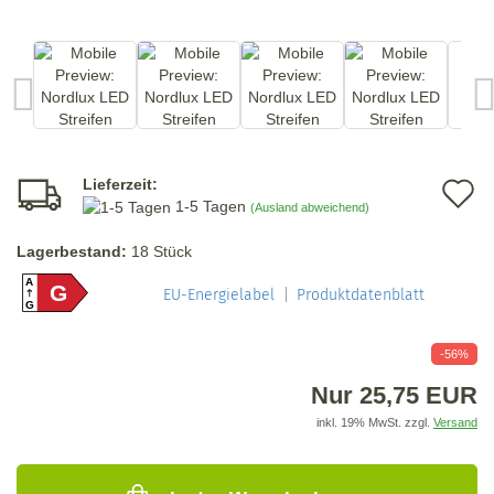
Lieferzeit:
A
1-5 Tagen
(Ausland abweichend)
d
Lagerbestand:
18
Stück
M
A
G
EU-Energielabel
Produktdatenblatt
G
-56%
Nur 25,75 EUR
inkl. 19% MwSt. zzgl.
Versand