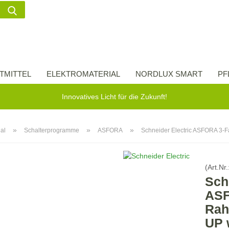
Suche...
Lieferland
E-Ma
TMITTEL
ELEKTROMATERIAL
NORDLUX SMART
PF
Pass
Innovatives Licht für die Zukunft!
»
»
»
ial
Schalterprogramme
ASFORA
Schneider Electric ASFORA 3-
Konto 
(Art.Nr.
Passw
Sch
ASF
Rah
UP 