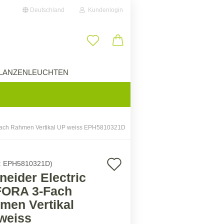
Deutschland
Kundenlogin
il
LANZENLEUCHTEN
ÜBER UNS
wort
Fach Rahmen Vertikal UP weiss EPH5810321D
erstellen
Auf
:
EPH5810321D
)
ort vergessen?
neider Electric
den
ORA 3-Fach
Merkzettel
men Vertikal
weiss