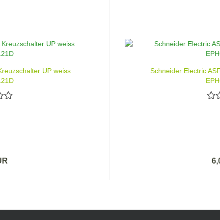
Kreuzschalter UP weiss
Schneider Electric A
121D
EPH
UR
6