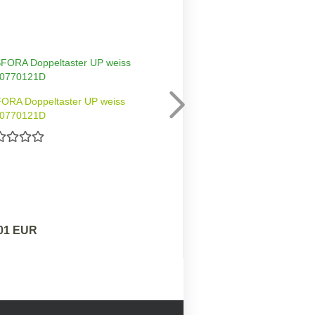
SFORA Doppeltaster UP weiss
Schneider Electric
0770121D
we
,01 EUR