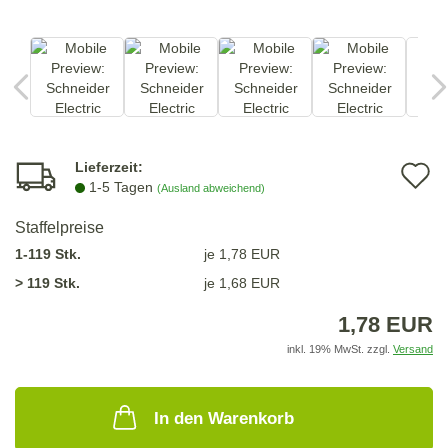
Lieferzeit:
A
1-5 Tagen
(Ausland abweichend)
d
Staffelpreise
M
1-119 Stk.
je 1,78 EUR
> 119 Stk.
je 1,68 EUR
1,78 EUR
inkl. 19% MwSt. zzgl.
Versand
In den Warenkorb