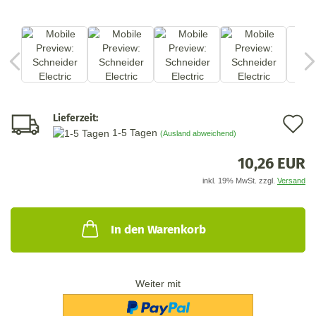
Lieferzeit:
A
1-5 Tagen
(Ausland abweichend)
d
10,26 EUR
M
inkl. 19% MwSt. zzgl.
Versand
In den Warenkorb
Weiter mit