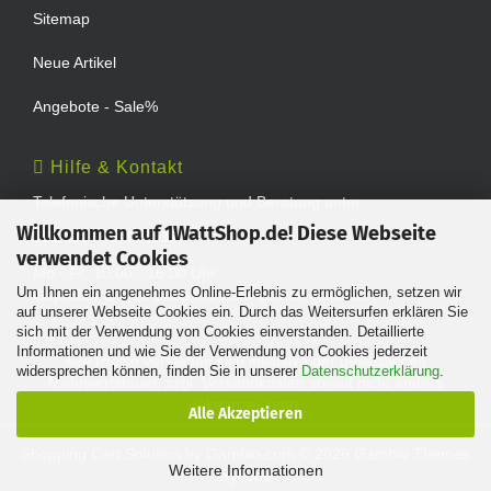
Sitemap
Neue Artikel
Angebote - Sale%
Hilfe & Kontakt
Telefonische Unterstützung und Beratung unter:
Willkommen auf 1WattShop.de! Diese Webseite
TEL: 0202 - 29994539
verwendet Cookies
Mo - Fr: 10:00 - 16:00 Uhr
Um Ihnen ein angenehmes Online-Erlebnis zu ermöglichen, setzen wir
Geprüfter Online Shop mit Geld-zurück-Garantie.
auf unserer Webseite Cookies ein. Durch das Weitersurfen erklären Sie
sich mit der Verwendung von Cookies einverstanden. Detaillierte
Informationen und wie Sie der Verwendung von Cookies jederzeit
Alle Preise verstehen sich inklusive der gesetzlichen
widersprechen können, finden Sie in unserer
Datenschutzerklärung
.
Mehrwertsteuer, zzgl.
Versandkosten
soweit nicht anders
gekennzeichnet.
Alle Akzeptieren
Shopping Cart Solution
by Gambio.com © 2026 Gambio Themes
Weitere Informationen
Xycons