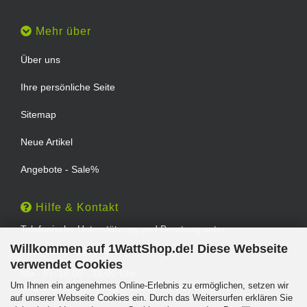
Mehr über
Über uns
Ihre persönliche Seite
Sitemap
Neue Artikel
Angebote - Sale%
Hilfe & Kontakt
Telefonische Unterstützung und Beratung unter:
Willkommen auf 1WattShop.de! Diese Webseite
TEL: 0202 - 29994539
verwendet Cookies
Mo - Fr: 10:00 - 16:00 Uhr
Um Ihnen ein angenehmes Online-Erlebnis zu ermöglichen, setzen wir
Geprüfter Online Shop mit Geld-zurück-Garantie.
auf unserer Webseite Cookies ein. Durch das Weitersurfen erklären Sie