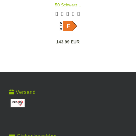
50 Schwarz...
A
F
G
143,99 EUR
Versand