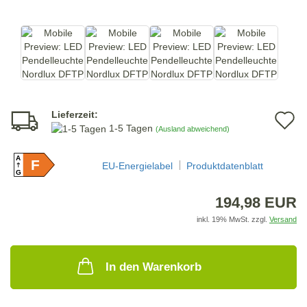
Lieferzeit:
A
1-5 Tagen
(Ausland abweichend)
d
A
F
M
EU-Energielabel
Produktdatenblatt
G
194,98 EUR
inkl. 19% MwSt. zzgl.
Versand
In den Warenkorb