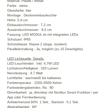
Material: Plastik / Metall
Farbe : weiss
Glassfarbe: klar
Montage : Deckeneinbauleuchte
Höhe: 5,4 cm
Einbaudurchmesser : 7,2 cm
Aussendurchmesser : 8,5 cm
Fassung: LED MODUL ist mit integrieten LEDs.
Schutzart: IP65
Schutzklasse: Klasse 2 (dopp. issoliert)
Parallelschaltung : Ja, möglich (zu 15 Downlights)
LED Lichtquelle, Details:
LED-Leuchtmittel : Inkl. 4,7W LED
Lichtstrom/Helligkeit : 320 Lumen
Nennleistung : 4,7 Watt
Lichtfarbe : warmweiß bis kaltweiss
Farbtemperatur : 2200–6500 Kelvin
Farbwiedergabeindex, Ra : 80
Dimmbarkeit : ja, dimmbar mit Nordlux Smart-Funktion / per
App oder Fernbedienung
Aufwärmenzeit 60%: 1 Sek., Startzeit : 0,1 Sek.
Abstrahlwinkel : 60°