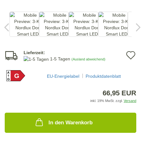
Lieferzeit:
A
1-5 Tagen
(Ausland abweichend)
d
A
G
M
EU-Energielabel
Produktdatenblatt
G
66,95 EUR
inkl. 19% MwSt. zzgl.
Versand
In den Warenkorb