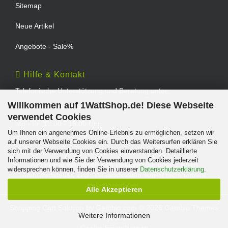
Sitemap
Neue Artikel
Angebote - Sale%
Hilfe & Kontakt
Telefonische Unterstützung und Beratung unter:
Willkommen auf 1WattShop.de! Diese Webseite
TEL: 0202 - 29994539
verwendet Cookies
Mo - Fr: 10:00 - 16:00 Uhr
Um Ihnen ein angenehmes Online-Erlebnis zu ermöglichen, setzen wir
Geprüfter Online Shop mit Geld-zurück-Garantie.
auf unserer Webseite Cookies ein. Durch das Weitersurfen erklären Sie
sich mit der Verwendung von Cookies einverstanden. Detaillierte
Informationen und wie Sie der Verwendung von Cookies jederzeit
Alle Preise verstehen sich inklusive der gesetzlichen
widersprechen können, finden Sie in unserer
Datenschutzerklärung
.
Mehrwertsteuer, zzgl.
Versandkosten
soweit nicht anders
gekennzeichnet.
Alle Akzeptieren
Shopping Cart Solution
by Gambio.com © 2026 Gambio Themes
Weitere Informationen
Xycons
Cookie Einstellungen