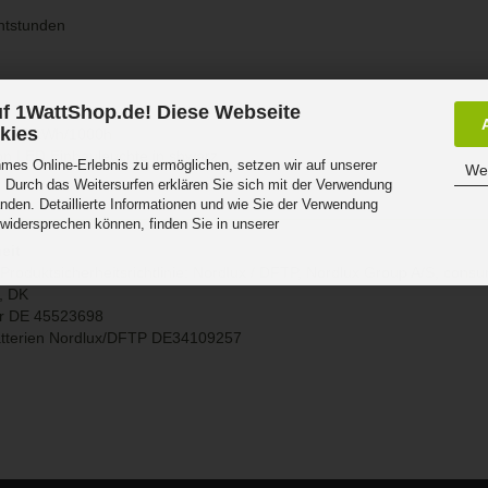
htstunden
f 1WattShop.de! Diese Webseite
kies
h : 5 kWh/1000h
Don LED Einbauleuchte in shwarz
es Online-Erlebnis zu ermöglichen, setzen wir auf unserer
Wei
 Durch das Weitersurfen erklären Sie sich mit der Verwendung
nden. Detaillierte Informationen und wie Sie der Verwendung
 widersprechen können, finden Sie in unserer
.
eit
Produktsicherheitsrichtlinie: Nordlux / DFTP, Nordlux Group A/S, con
g, DK
r DE 45523698
atterien Nordlux/DFTP DE34109257