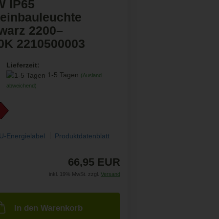
W IP65
einbauleuchte
warz 2200–
0K 2210500003
Lieferzeit:
1-5 Tagen
(Ausland
abweichend)
U-Energielabel
Produktdatenblatt
66,95 EUR
inkl. 19% MwSt. zzgl.
Versand
In den Warenkorb