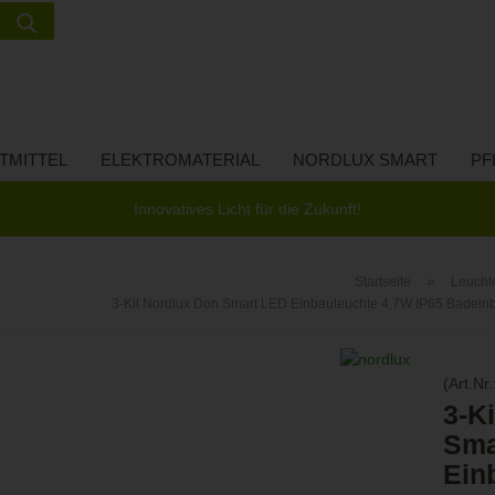
Suche...
Lieferland
E-Ma
TMITTEL
ELEKTROMATERIAL
NORDLUX SMART
PF
Pass
Innovatives Licht für die Zukunft!
»
Startseite
Leucht
3-Kit Nordlux Don Smart LED Einbauleuchte 4,7W IP65 Bade
Konto 
Passw
(Art.Nr.
3-K
Sma
Ein