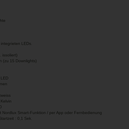
hte
integrieten LEDs.
issoliert)
ch (zu 15 Downlights)
W LED
umen
tweiss
Kelvin
0
it Nordlux Smart-Funktion / per App oder Fernbedienung
artzeit : 0,1 Sek.