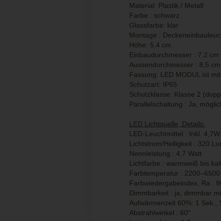
Material: Plastik / Metall
Farbe : schwarz
Glassfarbe: klar
Montage : Deckeneinbauleuc
Höhe: 5,4 cm
Einbaudurchmesser : 7,2 cm
Aussendurchmesser : 8,5 cm
Fassung: LED MODUL ist mit 
Schutzart: IP65
Schutzklasse: Klasse 2 (dopp. 
Parallelschaltung : Ja, mögli
LED Lichtquelle, Details:
LED-Leuchtmittel : Inkl. 4,7
Lichtstrom/Helligkeit : 320 L
Nennleistung : 4,7 Watt
Lichtfarbe : warmweiß bis kal
Farbtemperatur : 2200–6500 
Farbwiedergabeindex, Ra : 8
Dimmbarkeit : ja, dimmbar m
Aufwärmenzeit 60%: 1 Sek., St
Abstrahlwinkel : 60°