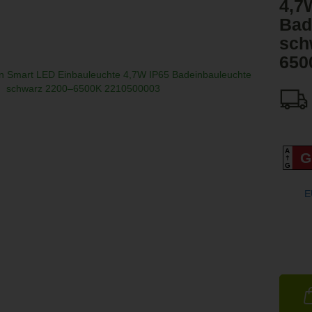
4,7
Bad
sch
650
A
G
G
E