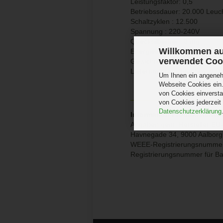
Leistungsfaktor: 0,5
Betriebssdauer: 20.000 Leuc
Schaltzyklen : 12.500
Spannung : 220-240V
Quecksilberfrei : 0 mg
Willkommen au
Energieeffizienzklasse: G
verwendet Coo
Gewichteter Energieverbrauc
Lieferumfang : 3-Kit Smart 
Um Ihnen ein angenehm
Webseite Cookies ein.
von Cookies einversta
von Cookies jederzeit
Datenschutzerklärung
Information Produktsicherh
Angaben gem. Hersteller EU-
Havnegade 34, 9000 Aalbor
WEEE-Registrierungsnumme
Registrierungsnummer für B