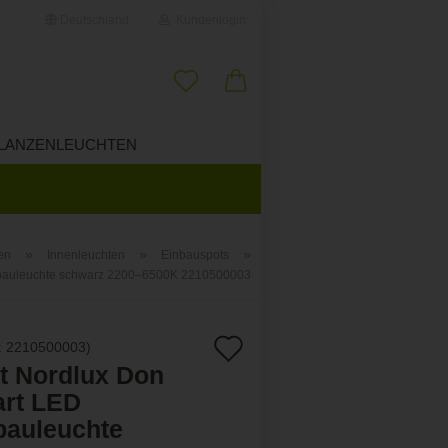
Deutschland
Kundenlogin
il
LANZENLEUCHTEN
ÜBER UNS
wort
»
»
»
en
Innenleuchten
Einbauspots
inbauleuchte schwarz 2200–6500K 2210500003
erstellen
ort vergessen?
Auf
:
2210500003
)
it Nordlux Don
den
rt LED
Merkzettel
bauleuchte