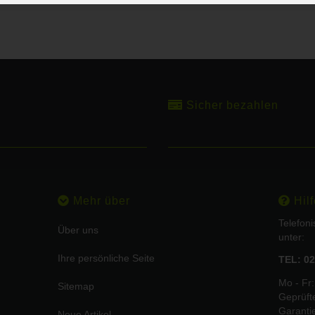
Sicher bezahlen
Mehr über
Hilf
Telefon
Über uns
unter:
Ihre persönliche Seite
TEL: 02
Mo - Fr:
Sitemap
Geprüft
Garanti
Neue Artikel