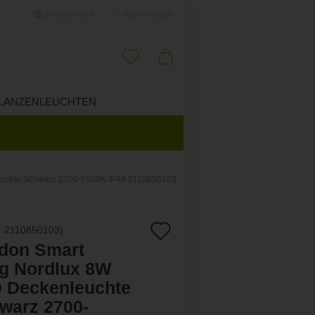
Deutschland
Kundenlogin
il
LANZENLEUCHTEN
ÜBER UNS
swort
euchte Schwarz 2700-6500K IP44 2110850103
erstellen
Auf
:
2110850103
)
ort vergessen?
don Smart
den
g Nordlux 8W
Merkzettel
 Deckenleuchte
warz 2700-