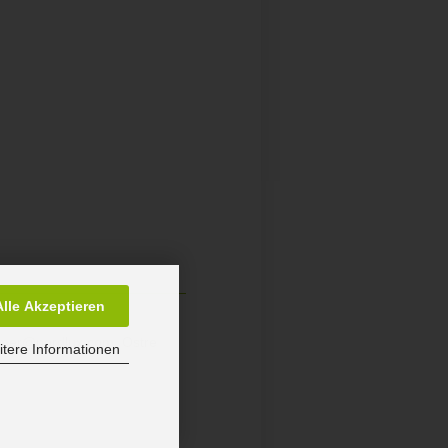
Alle Akzeptieren
sumer@nordlux.com, Ostre
tere Informationen