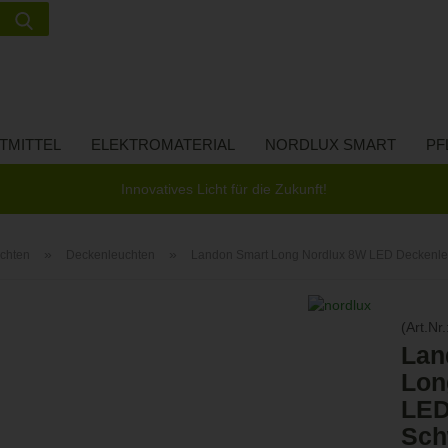
Suche...
Lieferland
E-Ma
TMITTEL
ELEKTROMATERIAL
NORDLUX SMART
PF
Pas
Innovatives Licht für die Zukunft!
»
»
chten
Deckenleuchten
Landon Smart Long Nordlux 8W LED Deckenl
Konto 
(Art.Nr.
Passw
Lan
Lon
LED
Sch