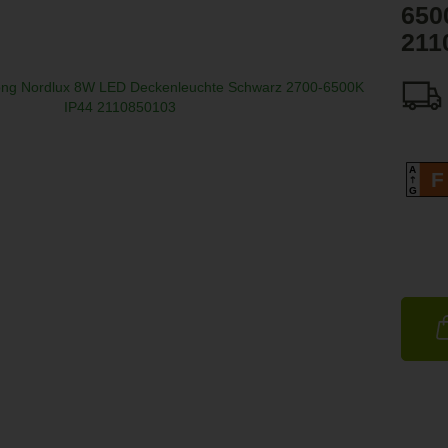
650
211
A
F
G