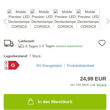
Lieferzeit:
A
1-5 Tagen
(Ausland abweichend)
d
Lagerbestand:
7
Stück
M
A
G
EU-Energielabel
Produktdatenblatt
G
24,99 EUR
inkl. 19% MwSt. zzgl.
Versand
In den Warenkorb