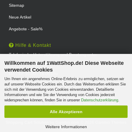
Sitemap
Neue Artikel
Angebote - Sale%
Hilfe & Kontakt
Telefonische Unterstützung und Beratung unter:
Willkommen auf 1WattShop.de! Diese Webseite
TEL: 0202 - 29994539
verwendet Cookies
Mo - Fr: 10:00 - 16:00 Uhr
Um Ihnen ein angenehmes Online-Erlebnis zu ermöglichen, setzen wir
Geprüfter Online Shop mit Geld-zurück-Garantie.
auf unserer Webseite Cookies ein. Durch das Weitersurfen erklären Sie
sich mit der Verwendung von Cookies einverstanden. Detaillierte
Informationen und wie Sie der Verwendung von Cookies jederzeit
Alle Preise verstehen sich inklusive der gesetzlichen
widersprechen können, finden Sie in unserer
Datenschutzerklärung
.
Mehrwertsteuer, zzgl.
Versandkosten
soweit nicht anders
gekennzeichnet.
Alle Akzeptieren
Shopping Cart Solution
by Gambio.com © 2026 Gambio Themes
Weitere Informationen
Xycons