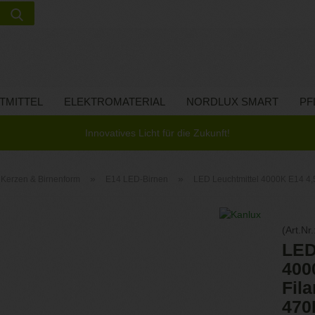
Suche...
Lieferland
E-Ma
TMITTEL
ELEKTROMATERIAL
NORDLUX SMART
PF
Pass
Innovatives Licht für die Zukunft!
»
»
Kerzen & Birnenform
E14 LED-Birnen
LED Leuchtmittel 4000K E14 4
Konto 
(Art.Nr.
Passw
LED
400
Fil
47