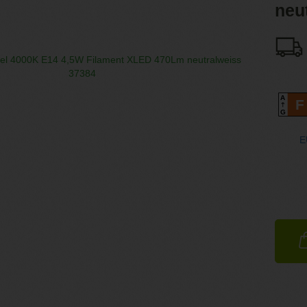
neu
A
F
G
E