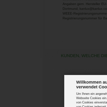
Angaben gem. Hersteller EU-P
Dortmund,
kanlux@kanlux.c
WEEE-Registrierungsnumme
Registrierungsnummer für Ba
KUNDEN, WELCHE DIE
Willkommen au
verwendet Coo
Um Ihnen ein angenehm
Webseite Cookies ein.
von Cookies einversta
von Cookies jederzeit