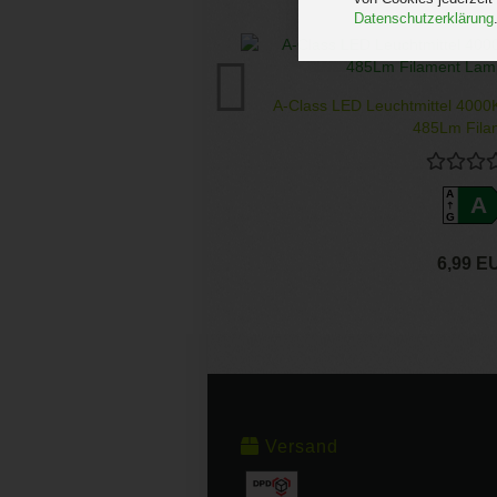
Datenschutzerklärung
A-Class LED Leuchtmittel 4000
485Lm Filam
A
A
G
6,99 E
Versand