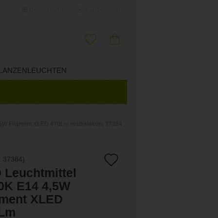
Deutschland
Kundenlogin
il
LANZENLEUCHTEN
ÜBER UNS
wort
,5W Filament XLED 470Lm neutralweiss 37384
erstellen
Auf
:
37384
)
ort vergessen?
 Leuchtmittel
den
0K E14 4,5W
Merkzettel
ament XLED
0Lm