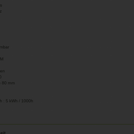
s
z
mmbar
CM
den
0
e 80 mm
h : 5 kWh / 1000h
eit