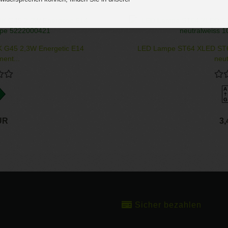
.
K G45 2,3W Energetic E14
LED Lampe ST64 XLED ST64
ent...
neut
A
G
UR
3
Sicher bezahlen