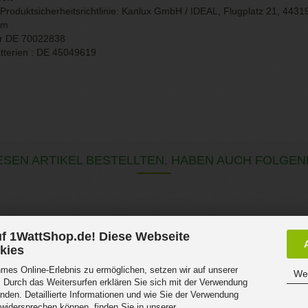
roduktsicherheitsrichtlinie:
Kanlux GmbH / IDEAL, Flugplatz 21, 4431
om
r DE
70022838
tterien : DE 45049619
SEN ARTIKEL BESTELLTEN, HABEN AUCH FOLGEN
f 1WattShop.de! Diese Webseite
kies
es Online-Erlebnis zu ermöglichen, setzen wir auf unserer
Wei
 Durch das Weitersurfen erklären Sie sich mit der Verwendung
nden. Detaillierte Informationen und wie Sie der Verwendung
 widersprechen können, finden Sie in unserer