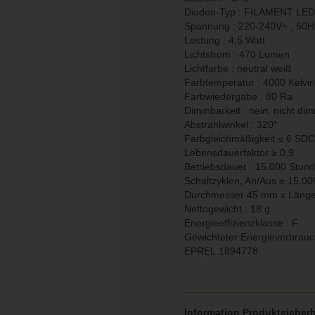
Dioden-Typ : FILAMENT LED
Spannung : 220-240V~ , 50H
Lestung : 4,5 Watt
Lichtstrom : 470 Lumen
Lichtfarbe : neutral weiß
Farbtemperatur : 4000 Kelvin
Farbwiedergabe : 80 Ra
Dimmbarkeit : nein, nicht di
Abstrahlwinkel : 320°
Farbgleichmäßigkeit ≤ 6 SD
Lebensdauerfaktor
≥
0,9
Betriebsdauer : 15.000 Stun
Schaltzyklen, An/Aus
≥
15.00
Durchmesser 45 mm x Läng
Nettogewicht : 18 g
Energieeffizienzklasse : F
Gewichteter Energieverbrauc
EPREL 1894778
Information Produktsicherh