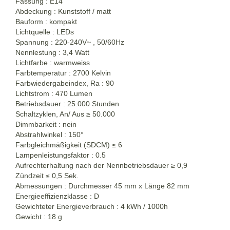
Fassung : E14
Abdeckung : Kunststoff / matt
Bauform : kompakt
Lichtquelle : LEDs
Spannung : 220-240V~ , 50/60Hz
Nennlestung : 3,4 Watt
Lichtfarbe : warmweiss
Farbtemperatur : 2700 Kelvin
Farbwiedergabeindex, Ra
:
90
Lichtstrom : 470 Lumen
Betriebsdauer : 25.000 Stunden
Schaltzyklen, An/ Aus
≥
50.000
Dimmbarkeit : nein
Abstrahlwinkel : 150°
Farbgleichmäßigkeit (SDCM) ≤ 6
Lampenleistungsfaktor : 0.5
Aufrechterhaltung nach der Nennbetriebsdauer
≥
0,9
Zündzeit ≤ 0,5 Sek.
Abmessungen : Durchmesser 45 mm x Länge 82 mm
Energieeffizienzklasse : D
Gewichteter Energieverbrauch : 4 kWh / 1000h
Gewicht : 18 g