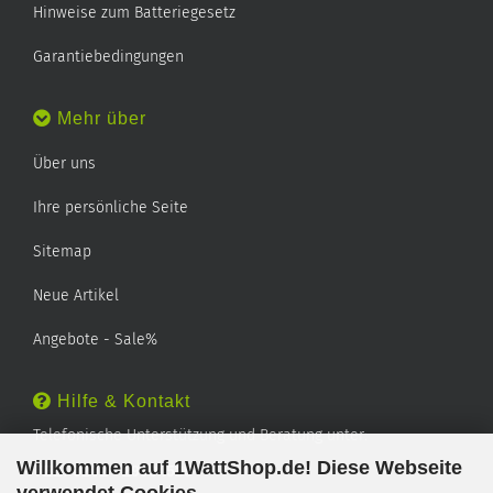
Hinweise zum Batteriegesetz
Garantiebedingungen
Mehr über
Über uns
Ihre persönliche Seite
Sitemap
Neue Artikel
Angebote - Sale%
Hilfe & Kontakt
Telefonische Unterstützung und Beratung unter:
Willkommen auf 1WattShop.de! Diese Webseite
TEL: 0202 - 29994539