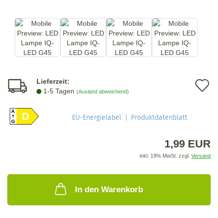
Lieferzeit:
A
1-5 Tagen
(Ausland abweichend)
d
A
D
M
EU-Energielabel
Produktdatenblatt
G
1,99 EUR
inkl. 19% MwSt. zzgl.
Versand
In den Warenkorb