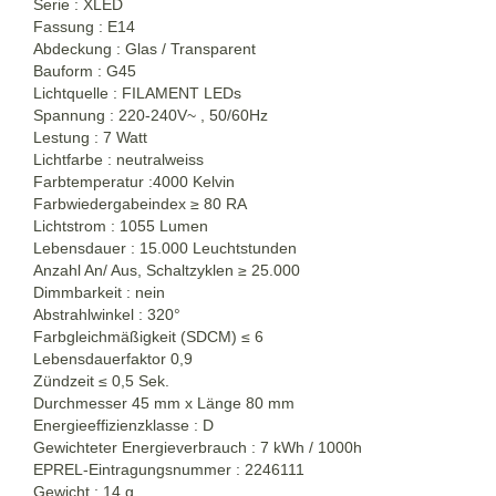
Serie : XLED
Fassung : E14
Abdeckung : Glas / Transparent
Bauform : G45
Lichtquelle : FILAMENT LEDs
Spannung : 220-240V~ , 50/60Hz
Lestung : 7 Watt
Lichtfarbe : neutralweiss
Farbtemperatur :4000 Kelvin
Farbwiedergabeindex
≥
80 RA
Lichtstrom : 1055 Lumen
Lebensdauer : 15.000 Leuchtstunden
Anzahl An/ Aus, Schaltzyklen
≥
25.000
Dimmbarkeit : nein
Abstrahlwinkel : 320°
Farbgleichmäßigkeit (SDCM) ≤ 6
Lebensdauerfaktor 0,9
Zündzeit ≤ 0,5 Sek.
Durchmesser 45 mm x Länge 80 mm
Energieeffizienzklasse : D
Gewichteter Energieverbrauch : 7 kWh / 1000h
EPREL-Eintragungsnummer : 2246111
Gewicht : 14 g