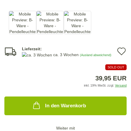
Lieferzeit:
A
ca. 3 Wochen
(Ausland abweichend)
d
SOLD OUT
M
39,95 EUR
inkl. 19% MwSt. zzgl.
Versand
In den Warenkorb
Weiter mit