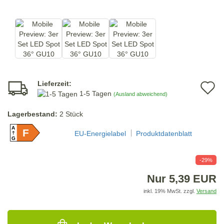
Lieferzeit:
A
1-5 Tagen
(Ausland abweichend)
d
Lagerbestand:
2
Stück
M
A
F
EU-Energielabel
Produktdatenblatt
G
-29%
Nur 5,39 EUR
inkl. 19% MwSt. zzgl.
Versand