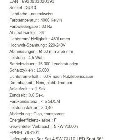
EAN : 6923933820191
Sockel : GU10
Lichtfarbe : neutralweiss
Farbtemperatur : 4000 Kelvin
Farbwiedergabe : 80 Ra
Abstrahlwinkel : 36°
Lichtstrom/ Helligkeit : 450Lumen
Hochvolt-Spannung : 220-240V
Abmessungen : Ø 50 mm x 55 mm
Leistung : 4,5 Watt
Betriebsdauer : 15.000 Leuchtstunden
Schaltzyklen : 15.000
Lichtstromerhalt : 80% nach Nutzlebensdauer
Dimmbarkeit : Nein, nicht dimmbar
Anlaufzeit : < 1 Sek.
Zündzeit : 0,0 Sek.
Farbkonsistenz : < 6 SDCM
Leistungsfaktor : > 0,40
Abdeckung : Glas, transparent
Energieeffizienzklasse : F
Gewichteter Verbrauch : 5 kWh/1000h
EPREL 793101
3er Set 4,9W GU10 LED Spot 36°
Lieferumfang :