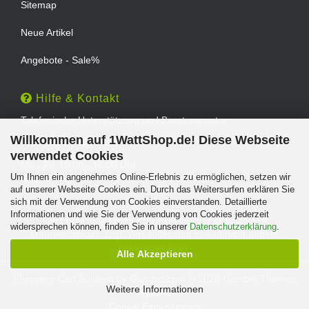
Sitemap
Neue Artikel
Angebote - Sale%
Hilfe & Kontakt
Telefonische Unterstützung und Beratung unter:
Willkommen auf 1WattShop.de! Diese Webseite
TEL: 0202 - 29994539
verwendet Cookies
Mo - Fr: 10:00 - 16:00 Uhr
Um Ihnen ein angenehmes Online-Erlebnis zu ermöglichen, setzen wir
Geprüfter Online Shop mit Geld-zurück-Garantie.
auf unserer Webseite Cookies ein. Durch das Weitersurfen erklären Sie
sich mit der Verwendung von Cookies einverstanden. Detaillierte
Informationen und wie Sie der Verwendung von Cookies jederzeit
Alle Preise verstehen sich inklusive der gesetzlichen
widersprechen können, finden Sie in unserer
Datenschutzerklärung
.
Mehrwertsteuer, zzgl.
Versandkosten
soweit nicht anders
gekennzeichnet.
Alle Akzeptieren
Shopping Cart Solution
by Gambio.com © 2026 Gambio Themes
Weitere Informationen
Xycons
Cookie Einstellungen