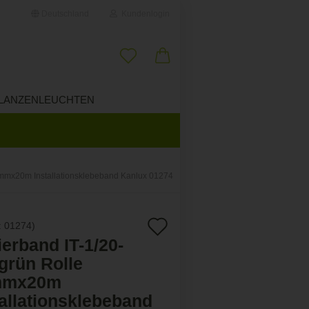
Deutschland
Kundenlogin
il
LANZENLEUCHTEN
ÜBER UNS
wort
19mmx20m Installationsklebeband Kanlux 01274
erstellen
Auf
:
01274
)
ort vergessen?
ierband IT-1/20-
den
grün Rolle
Merkzettel
mmx20m
tallationsklebeband