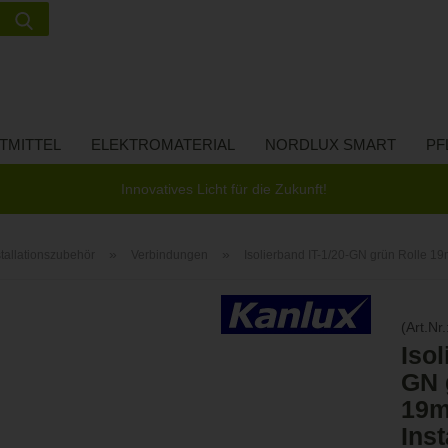
Suche...
Lieferland
E-Ma
TMITTEL
ELEKTROMATERIAL
NORDLUX SMART
PF
Pass
Innovatives Licht für die Zukunft!
»
»
stallationszubehör
Verbindungen
Isolierband IT-1/20-GN grün Rolle 
Konto 
(Art.Nr.
Passw
Isol
GN 
19
Ins