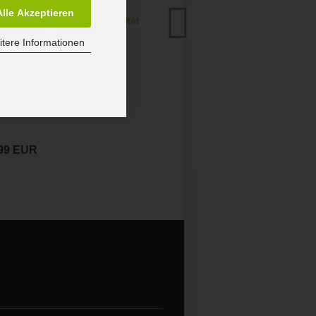
Alle Akzeptieren
nt 100-teilig Box bunt Qualität
erarbeiten...
tere Informationen
,99 EUR