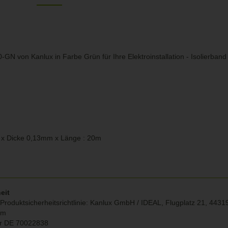
0-GN von Kanlux in Farbe Grün für Ihre Elektroinstallation - Isolierban
x Dicke 0,13mm x Länge : 20m
eit
roduktsicherheitsrichtlinie:
Kanlux GmbH / IDEAL, Flugplatz 21, 4431
om
r DE
70022838