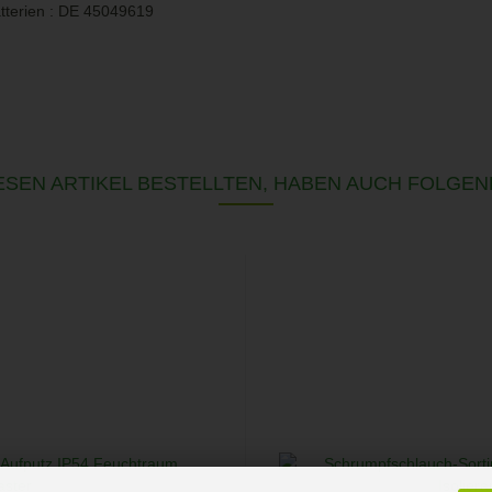
tterien : DE 45049619
SEN ARTIKEL BESTELLTEN, HABEN AUCH FOLGEN