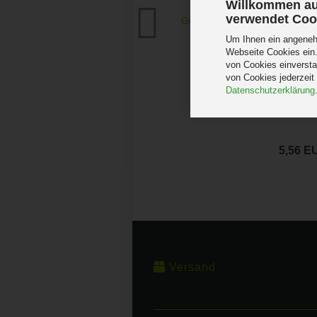
Willkommen au
verwendet Coo
Gunsan Jalousietaster weiss 
Rollladentas
Um Ihnen ein angenehm
Webseite Cookies ein.
von Cookies einversta
von Cookies jederzeit
Datenschutzerklärung
5,56 E
Versand