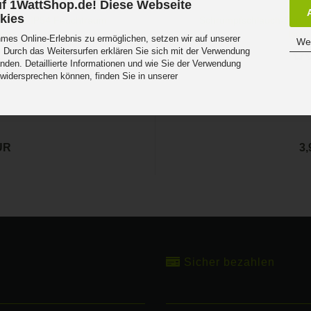
f 1WattShop.de! Diese Webseite
kies
Aufputz IP54 Feuchtraum
Schrumpfschlauch-Sortime
ter...
Isoli
es Online-Erlebnis zu ermöglichen, setzen wir auf unserer
Wei
 Durch das Weitersurfen erklären Sie sich mit der Verwendung
nden. Detaillierte Informationen und wie Sie der Verwendung
 widersprechen können, finden Sie in unserer
.
UR
3
Sicher bezahlen