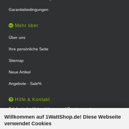
Garantiebedingungen
Mehr über
Über uns
Ihre persönliche Seite
Sitemap
Neue Artikel
Angebote - Sale%
Hilfe & Kontakt
Telefonische Unterstützung und Beratung unter:
Willkommen auf 1WattShop.de! Diese Webseite
TEL: 0202 - 29994539
verwendet Cookies
Mo - Fr: 10:00 - 16:00 Uhr