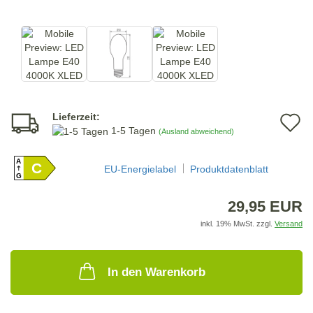
Lieferzeit:
A
1-5 Tagen
(Ausland abweichend)
d
A
C
M
EU-Energielabel
Produktdatenblatt
G
29,95 EUR
inkl. 19% MwSt. zzgl.
Versand
In den Warenkorb