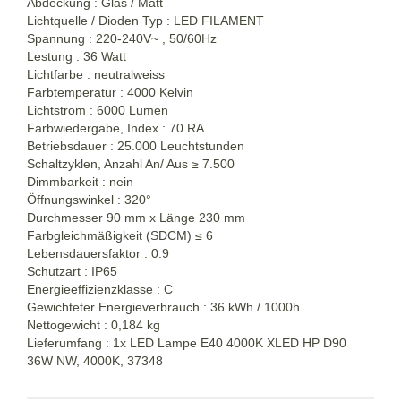
Abdeckung : Glas / Matt
Lichtquelle / Dioden Typ : LED FILAMENT
Spannung : 220-240V~ , 50/60Hz
Lestung : 36 Watt
Lichtfarbe : neutralweiss
Farbtemperatur : 4000 Kelvin
Lichtstrom : 6000 Lumen
Farbwiedergabe, Index
: 7
0 RA
Betriebsdauer : 25.000 Leuchtstunden
Schaltzyklen, Anzahl An/ Aus
≥
7.500
Dimmbarkeit : nein
Öffnungswinkel : 320°
Durchmesser 90 mm x Länge 230 mm
Farbgleichmäßigkeit (SDCM) ≤ 6
Lebensdauersfaktor : 0.9
Schutzart : IP65
Energieeffizienzklasse : C
Gewichteter Energieverbrauch : 36 kWh / 1000h
Nettogewicht : 0,184 kg
Lieferumfang : 1x LED Lampe E40 4000K XLED HP D90
36W NW, 4000K, 37348