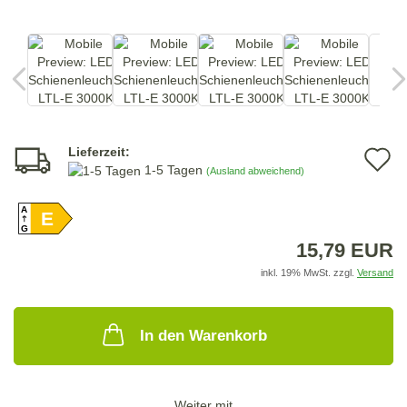
Lieferzeit:
A
1-5 Tagen
(Ausland abweichend)
d
A
E
M
G
15,79 EUR
inkl. 19% MwSt. zzgl.
Versand
In den Warenkorb
Weiter mit