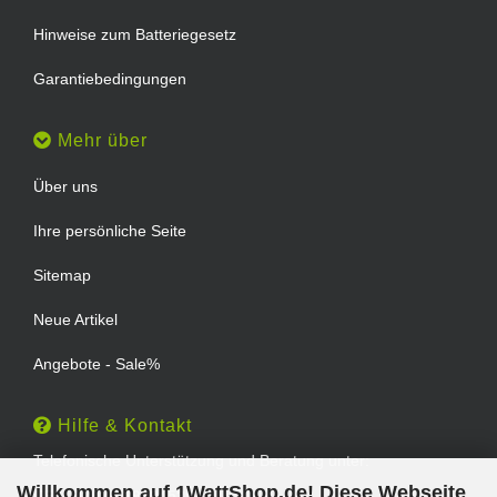
Hinweise zum Batteriegesetz
Garantiebedingungen
Mehr über
Über uns
Ihre persönliche Seite
Sitemap
Neue Artikel
Angebote - Sale%
Hilfe & Kontakt
Telefonische Unterstützung und Beratung unter:
Willkommen auf 1WattShop.de! Diese Webseite
TEL: 0202 - 29994539