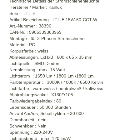
Technische Details der Stromschienenleuchte:
Hersteller / Marke : Kanlux
Serie : LTL-E
Artikel-Bezeichnung : LTL-E 15W-60-CCT-W
Art.-Nummer : 38396
EAN-Nr. : 5905339383969
Montage : für 3-Phasen Stromschiene
Material : PC
Korpusfarbe : weiss
Abmessungen, LxHxB : 600 x 65 x 35 mm
Lichtquelle : SMD Dioden
Nennleistung : max. 15 Watt
Lichtstrom : 1650 Lm / 1800 Lm /1800 Lm
Farbtemperatur : 3000K / 4000K / 6500 Kelvin
Lichtfarbe : warmweiss / neutralweiß / kaltweiss
Abstrahlungswinkel : X130/Y105
Farbwiedergabeindex : 80
Lebensdauer : 50.000 Stunden
Anzahl An/Aus, Schaltzyklen
≥
30.000
Dimmbarkeit : nein
Schwenkbar : Nein
Spannung : 220-240V
Lichtausbeute : max. 120 lm/W