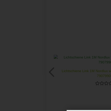
Lichtschiene Link 1M Nordlux 
79079901