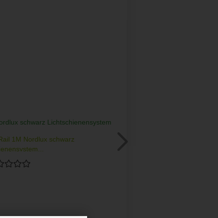
 Rail 1M Nordlux schwarz
ienensystem...