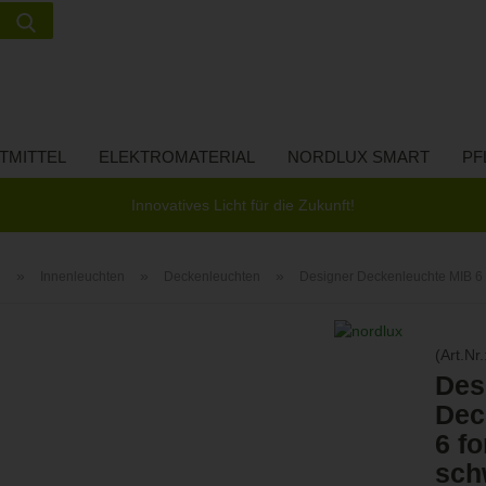
Suche...
Lieferland
E-Ma
TMITTEL
ELEKTROMATERIAL
NORDLUX SMART
PF
Pass
Innovatives Licht für die Zukunft!
»
»
»
n
Innenleuchten
Deckenleuchten
Designer Deckenleuchte MIB 6 
Konto 
(Art.Nr.
Passw
Des
Dec
6 fo
sch