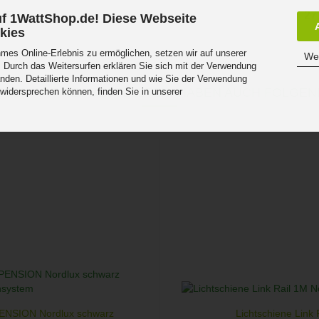
EUR
27
f 1WattShop.de! Diese Webseite
kies
es Online-Erlebnis zu ermöglichen, setzen wir auf unserer
Wei
 Durch das Weitersurfen erklären Sie sich mit der Verwendung
nden. Detaillierte Informationen und wie Sie der Verwendung
SEN ARTIKEL BESTELLTEN, HABEN AUCH FOLGEN
 widersprechen können, finden Sie in unserer
.
ENSION Nordlux schwarz
Lichtschiene Link