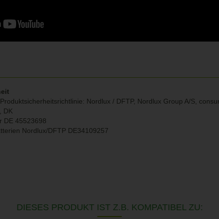
eit
Produktsicherheitsrichtlinie: Nordlux / DFTP, Nordlux Group A/S, con
g, DK
r DE 45523698
atterien Nordlux/DFTP DE34109257
DIESES PRODUKT IST Z.B. KOMPATIBEL ZU: