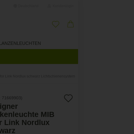
Deutschland
Kundenlogin
il
LANZENLEUCHTEN
ÜBER UNS
wort
for Link Nordlux schwarz Lichtschienensystem
erstellen
Auf
:
71669903
)
ort vergessen?
igner
den
kenleuchte MIB
Merkzettel
r Link Nordlux
warz