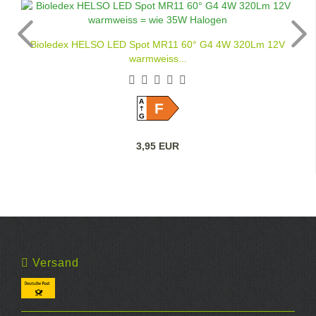
Bioledex HELSO LED Spot MR11 60° G4 4W 320Lm 12V
warmweiss...
A
F
G
3,95 EUR
Versand