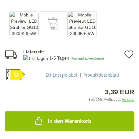
Lieferzeit:
A
1-5 Tagen
(Ausland abweichend)
d
A
D
M
EU-Energielabel
Produktdatenblatt
G
3,39 EUR
inkl. 19% MwSt. zzgl.
Versand
In den Warenkorb