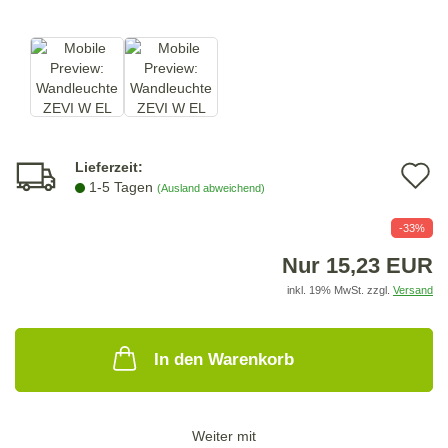
Lieferzeit:
A
1-5 Tagen
(Ausland abweichend)
d
-33%
M
Nur 15,23 EUR
inkl. 19% MwSt. zzgl.
Versand
In den Warenkorb
Weiter mit