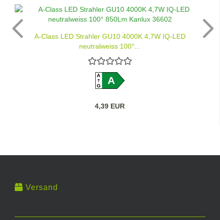
A-Class LED Strahler GU10 4000K 4,7W IQ-LED
neutralweiss 100°...
A
A
G
4,39 EUR
Versand