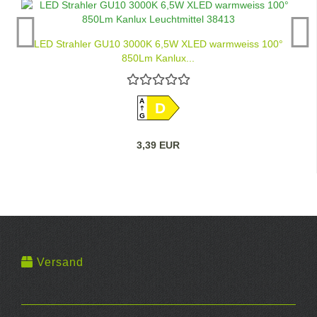
LED Strahler GU10 3000K 6,5W XLED warmweiss 100°
850Lm Kanlux...
A
D
G
3,39 EUR
Versand