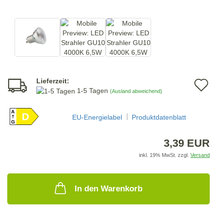
Lieferzeit:
A
1-5 Tagen
(Ausland abweichend)
d
A
D
M
EU-Energielabel
Produktdatenblatt
G
3,39 EUR
inkl. 19% MwSt. zzgl.
Versand
In den Warenkorb