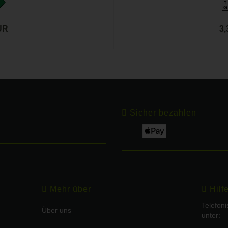
G
UR
3
Sicher bezahlen
Mehr über
Hilf
Telefon
Über uns
unter: