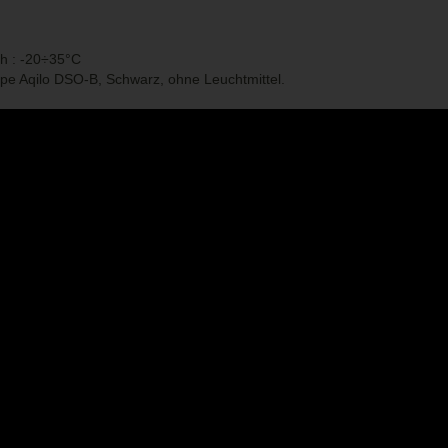
h : -20÷35°C
pe Aqilo DSO-B, Schwarz, ohne Leuchtmittel.