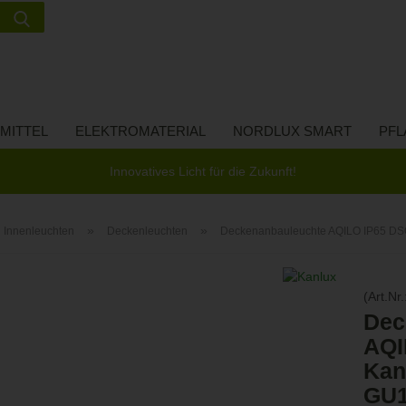
Suche...
Lieferland
E-Ma
MITTEL
ELEKTROMATERIAL
NORDLUX SMART
PFL
Pass
Innovatives Licht für die Zukunft!
»
»
Innenleuchten
Deckenleuchten
Deckenanbauleuchte AQILO IP65 DS
Konto 
(Art.Nr.
Passw
Dec
AQI
Kan
GU