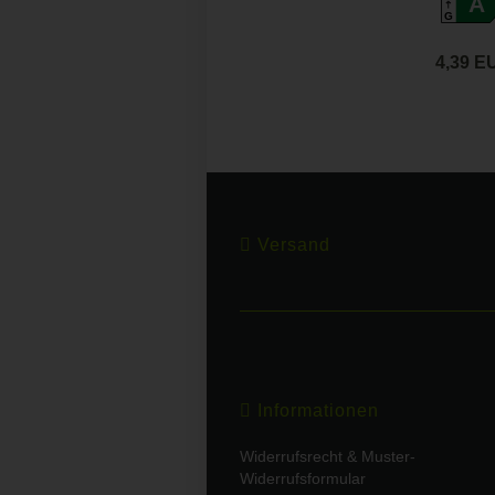
A
G
4,39 E
Versand
Informationen
Widerrufsrecht & Muster-
Widerrufsformular