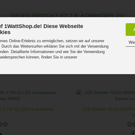
DIESES PRODUKT IST Z.B. KOMPATIBEL ZU:
f 1WattShop.de! Diese Webseite
kies
es Online-Erlebnis zu ermöglichen, setzen wir auf unserer
Wei
 Durch das Weitersurfen erklären Sie sich mit der Verwendung
nden. Detaillierte Informationen und wie Sie der Verwendung
 widersprechen können, finden Sie in unserer
.
K 4,7W IQ-LED neutralweiss
LED Strahler GU10 6500K 
.
K
A