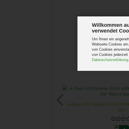
Willkommen au
verwendet Coo
Um Ihnen ein angenehm
Webseite Cookies ein.
von Cookies einversta
von Cookies jederzeit
Datenschutzerklärung
A-Class LED Strahler GU10 4000
100°..
A