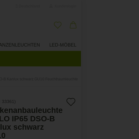
Deutschland
Kundenlogin
il
ANZENLEUCHTEN
LED-MÖBEL
ÜBER UNS
wort
O-B Kanlux schwarz GU10 Feuchtraumleuchte
erstellen
Auf
:
33361
)
ort vergessen?
kenanbauleuchte
den
LO IP65 DSO-B
Merkzettel
lux schwarz
10