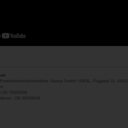
eit
roduktsicherheitsrichtlinie:
Kanlux GmbH / IDEAL, Flugplatz 21, 4431
om
r DE
70022838
tterien : DE 45049619