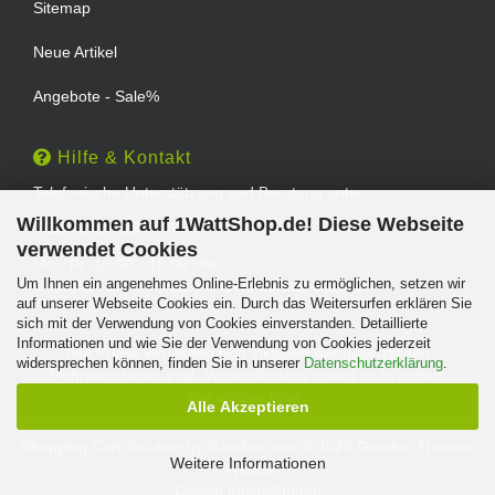
Sitemap
Neue Artikel
Angebote - Sale%
Hilfe & Kontakt
Telefonische Unterstützung und Beratung unter:
Willkommen auf 1WattShop.de! Diese Webseite
TEL: 0202 - 29994539
verwendet Cookies
Mo - Fr: 10:00 - 16:00 Uhr
Um Ihnen ein angenehmes Online-Erlebnis zu ermöglichen, setzen wir
Geprüfter Online Shop mit Geld-zurück-Garantie.
auf unserer Webseite Cookies ein. Durch das Weitersurfen erklären Sie
sich mit der Verwendung von Cookies einverstanden. Detaillierte
Informationen und wie Sie der Verwendung von Cookies jederzeit
Alle Preise verstehen sich inklusive der gesetzlichen
widersprechen können, finden Sie in unserer
Datenschutzerklärung
.
Mehrwertsteuer, zzgl.
Versandkosten
soweit nicht anders
gekennzeichnet.
Alle Akzeptieren
Shopping Cart Solution
by Gambio.com © 2026 Gambio Themes
Weitere Informationen
Xycons
Cookie Einstellungen