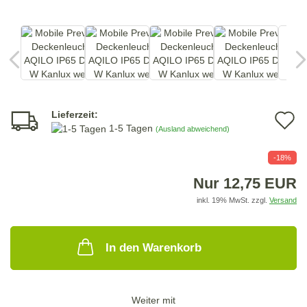
Lieferzeit:
A
1-5 Tagen
(Ausland abweichend)
d
-18%
M
Nur 12,75 EUR
inkl. 19% MwSt. zzgl.
Versand
In den Warenkorb
Weiter mit