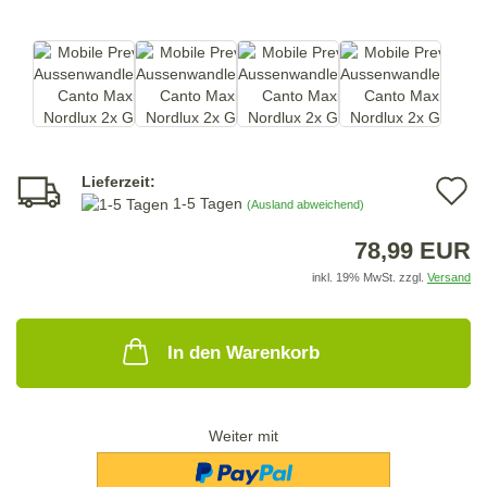
Lieferzeit:
A
1-5 Tagen
(Ausland abweichend)
d
78,99 EUR
M
inkl. 19% MwSt. zzgl.
Versand
In den Warenkorb
Weiter mit