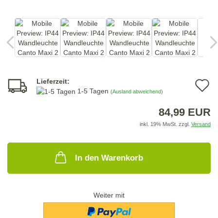
Lieferzeit:
A
1-5 Tagen
(Ausland abweichend)
d
84,99 EUR
M
inkl. 19% MwSt. zzgl.
Versand
In den Warenkorb
Weiter mit